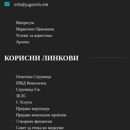
info@jugoinfo.mk
Импресум
Маркетинг/Ценовник
Услови за користење
Архива
КОРИСНИ ЛИНКОВИ
Општина Струмица
ЈПКД Комуналец
Струмица Гас
ЗЕЛС
E-Услуги
Пријави корупција
Пријави комунален проблем
Oтворени финансии
Совет за етика во медиуми