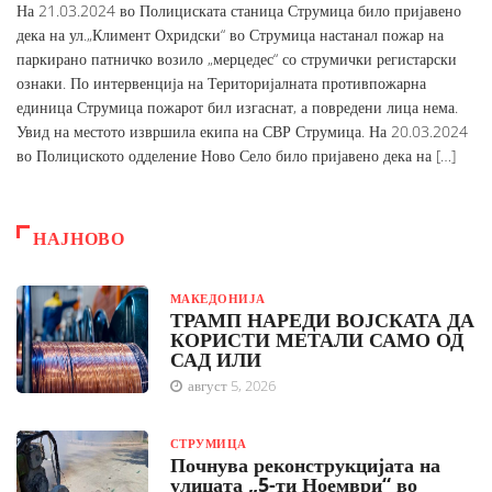
На 21.03.2024 во Полициската станица Струмица било пријавено
дека на ул.„Климент Охридски“ во Струмица настанал пожар на
паркирано патничко возило „мерцедес“ со струмички регистарски
ознаки. По интервенција на Територијалната противпожарна
единица Струмица пожарот бил изгаснат, а повредени лица нема.
Увид на местото извршила екипа на СВР Струмица. На 20.03.2024
во Полициското одделение Ново Село било пријавено дека на […]
НАЈНОВО
МАКЕДОНИЈА
ТРАМП НАРЕДИ ВОЈСКАТА ДА
КОРИСТИ МЕТАЛИ САМО ОД
САД ИЛИ
август 5, 2026
СТРУМИЦА
Почнува реконструкцијата на
улицата „5-ти Ноември“ во