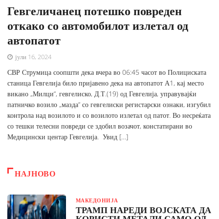
Гевгеличанец потешко повреден
откако со автомобилот излетал од
автопатот
јули 16, 2024
СВР Струмица соопшти дека вчера во 06:45 часот во Полициската
станица Гевгелија било пријавено дека на автопатот А1, кај место
викано „Милци“, гевгелиско, Д.Т.(19) од Гевгелија, управувајќи
патничко возило „мазда“ со гевгелиски регистарски ознаки, изгубил
контрола над возилото и со возилото излетал од патот. Во несреќата
со тешки телесни повреди се здобил возачот, констатирани во
Медицински центар Гевгелија. Увид […]
НАЈНОВО
МАКЕДОНИЈА
ТРАМП НАРЕДИ ВОЈСКАТА ДА
КОРИСТИ МЕТАЛИ САМО ОД