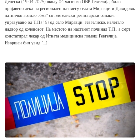
Денеска (19.04.2025) околу 04 часот во ОВР Гевгелија, било
пријавено дека на регионален пат меѓу селата Миравци и Давидово,
патничко возило „бмв“ со гевгелиски регистарски ознаки,
управувано од Т.П.(19) од село Миравци, гевгелиско, излетало
надвор од коловозот. На местото на настанот починал Т.П., а смрт
констатирал лекар од Итната медицинска помош Гевгелија.
Извршен бил увид […]