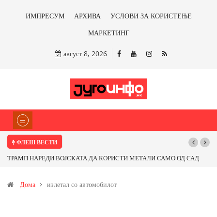
ИМПРЕСУМ
АРХИВА
УСЛОВИ ЗА КОРИСТЕЊЕ
МАРКЕТИНГ
август 8, 2026
ФЛЕШ ВЕСТИ
П НАРЕДИ ВОЈСКАТА ДА КОРИСТИ МЕТАЛИ САМО ОД САД
Почнува ре
ОД ПАРТНЕРСКИ ЗЕМЈИ Ќе профитираме ли со бакарот од
Дома
излетал со автомобилот
ца и со антимонот?