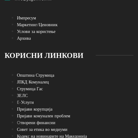
Импресум
Маркетинг/Ценовник
Услови за користење
Архива
КОРИСНИ ЛИНКОВИ
Општина Струмица
ЈПКД Комуналец
Струмица Гас
ЗЕЛС
E-Услуги
Пријави корупција
Пријави комунален проблем
Oтворени финансии
Совет за етика во медиуми
Кодекс на новинарите на Македонија