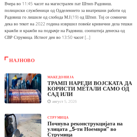
Вчера во 11:45 часот на магистрален пат Штип-Радовиш,
полициски службеници од Одделението за внатрешни работи од
Радовиш го лишиле од слобода М.Ј.(19) од Штип. Тој се сомничи
дека во текот на 2022 година извршил повеќе кривични дела тешки
кражби и кражби на подрачје на Радовиш, соопштија денеска од
СВР Струмица. Истиот ден во 13:50 часот […]
НАЈНОВО
МАКЕДОНИЈА
ТРАМП НАРЕДИ ВОЈСКАТА ДА
КОРИСТИ МЕТАЛИ САМО ОД
САД ИЛИ
август 5, 2026
СТРУМИЦА
Почнува реконструкцијата на
улицата „5-ти Ноември“ во
Струмица