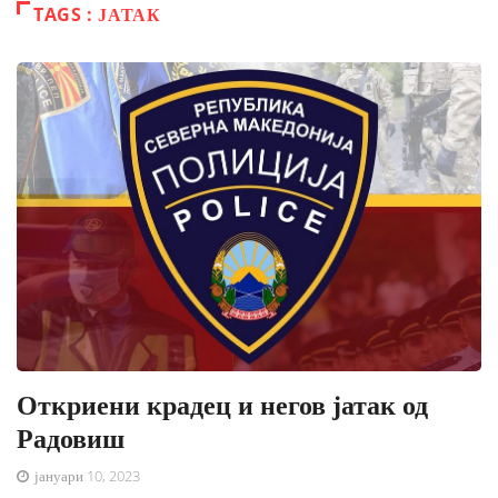
TAGS : ЈАТАК
Откриени крадец и негов јатак од
Радовиш
јануари 10, 2023