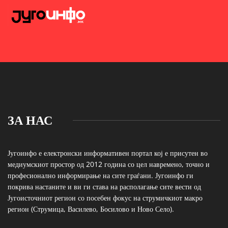
ЗА НАС
Југоинфо е електронски информативен портал кој е присутен во
медиумскиот простор од 2012 година со цел навремено, точно и
професионално информирање на сите граѓани. Југоинфо ги
покрива настаните и ви ги става на располагање сите вести од
Југоисточниот регион со посебен фокус на струмичкиот макро
регион (Струмица, Василево, Босилово и Ново Село).