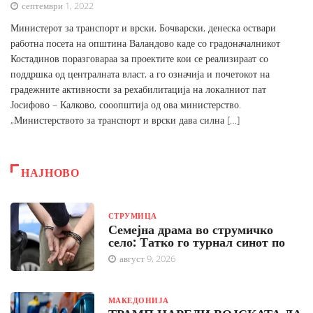
септември 1, 2022
Министерот за транспорт и врски, Бочварски, денеска оствари
работна посета на општина Валандово каде со градоначалникот
Костадинов поразговараа за проектите кои се реализираат со
поддршка од централната власт, а го означија и почетокот на
градежните активности за рехабилитација на локалниот пат
Јосифово – Калково, сооопштија од ова министерство.
„Министерството за транспорт и врски дава силна […]
НАЈНОВО
СТРУМИЦА
Семејна драма во струмичко
село: Татко го турнал синот по
август 9, 2026
МАКЕДОНИЈА