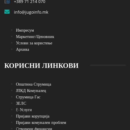
+389 71 214 070
info@jugoinfo.mk
Импресум
Маркетинг/Ценовник
Услови за користење
Архива
КОРИСНИ ЛИНКОВИ
Општина Струмица
ЈПКД Комуналец
Струмица Гас
ЗЕЛС
E-Услуги
Пријави корупција
Пријави комунален проблем
Oтворени финансии