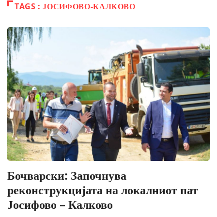
TAGS : ЈОСИФОВО-КАЛКОВО
Бочварски: Започнува
реконструкцијата на локалниот пат
Јосифово – Калково