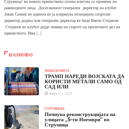
Струмица“ во новата првенствена сезона влегува со промени на
раководните лица. Досегашниот генерален директор на клубот
Јован Симиќ во иднина ќе ја извршува позицијата спортски
директор додека нов генерален директор ќе биде Ванчо Стојанов.
Стојанов во клубот дојде зимава на стартот од пролетниот дел на
првенството. Има […]
НАЈНОВО
МАКЕДОНИЈА
ТРАМП НАРЕДИ ВОЈСКАТА ДА
КОРИСТИ МЕТАЛИ САМО ОД
САД ИЛИ
август 5, 2026
СТРУМИЦА
Почнува реконструкцијата на
улицата „5-ти Ноември“ во
Струмица