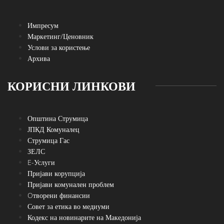
Импресум
Маркетинг/Ценовник
Услови за користење
Архива
КОРИСНИ ЛИНКОВИ
Општина Струмица
ЈПКД Комуналец
Струмица Гас
ЗЕЛС
E-Услуги
Пријави корупција
Пријави комунален проблем
Oтворени финансии
Совет за етика во медиуми
Кодекс на новинарите на Македонија