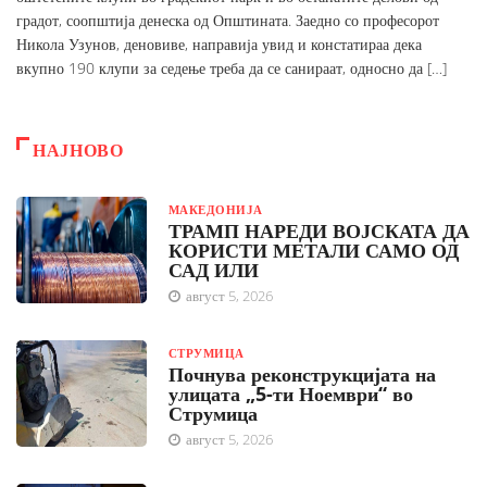
градот, соопштија денеска од Општината. Заедно со професорот
Никола Узунов, деновиве, направија увид и констатираа дека
вкупно 190 клупи за седење треба да се санираат, односно да […]
НАЈНОВО
МАКЕДОНИЈА
ТРАМП НАРЕДИ ВОЈСКАТА ДА
КОРИСТИ МЕТАЛИ САМО ОД
САД ИЛИ
август 5, 2026
СТРУМИЦА
Почнува реконструкцијата на
улицата „5-ти Ноември“ во
Струмица
август 5, 2026