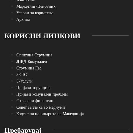
Маркетинг/Ценовник
Услови за користење
Архива
КОРИСНИ ЛИНКОВИ
Општина Струмица
ЈПКД Комуналец
Струмица Гас
ЗЕЛС
E-Услуги
Пријави корупција
Пријави комунален проблем
Oтворени финансии
Совет за етика во медиуми
Кодекс на новинарите на Македонија
Пребарувај