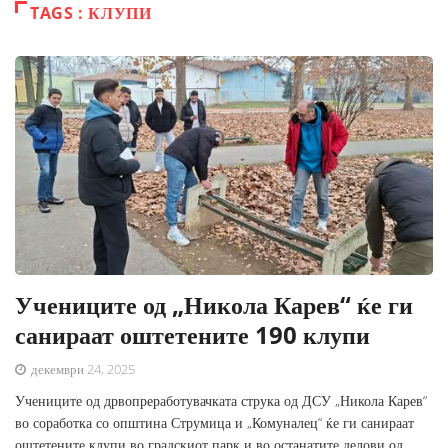
TAGS : КЛУПИ
Учениците од „Никола Карев“ ќе ги
санираат оштетените 190 клупи
декември 24, 2025
Учениците од дрвопреработувачката струка од ДСУ „Никола Карев“
во соработка со општина Струмица и „Комуналец“ ќе ги санираат
оштетените клупи во градскиот парк и во останатите делови од