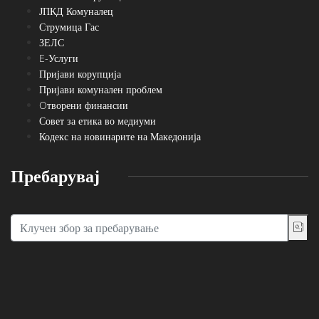
ЈПКД Комуналец
Струмица Гас
ЗЕЛС
E-Услуги
Пријави корупција
Пријави комунален проблем
Oтворени финансии
Совет за етика во медиуми
Кодекс на новинарите на Македонија
Пребарувај