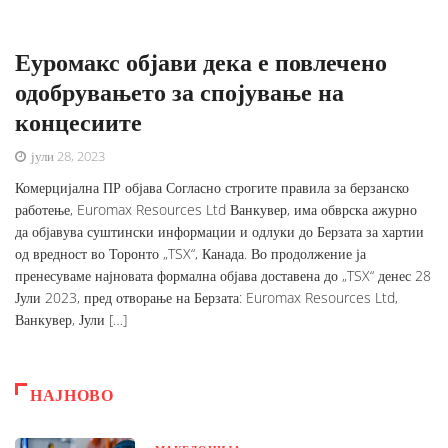
Еуромакс објави дека е повлечено
одобрувањето за спојување на
концесиите
јули 28, 2023
Комерцијална ПР објава Согласно строгите правила за берзанско
работење, Euromax Resources Ltd Ванкувер, има обврска ажурно
да објавува суштински информации и одлуки до Берзата за хартии
од вредност во Торонто „TSX“, Канада. Во продолжение ја
пренесуваме најновата формална објава доставена до „TSX“ денес 28
Јули 2023, пред отворање на Берзата: Euromax Resources Ltd,
Ванкувер, Јули […]
НАЈНОВО