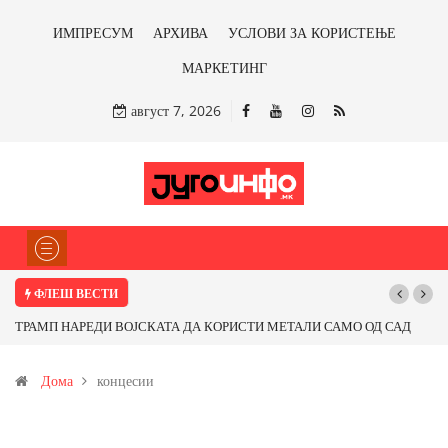
ИМПРЕСУМ
АРХИВА
УСЛОВИ ЗА КОРИСТЕЊЕ
МАРКЕТИНГ
август 7, 2026
ФЛЕШ ВЕСТИ
РАМП НАРЕДИ ВОЈСКАТА ДА КОРИСТИ МЕТАЛИ САМО ОД САД
Почнува
И ОД ПАРТНЕРСКИ ЗЕМЈИ Ќе профитираме ли со бакарот од
Дома
концесии
овица и со антимонот?