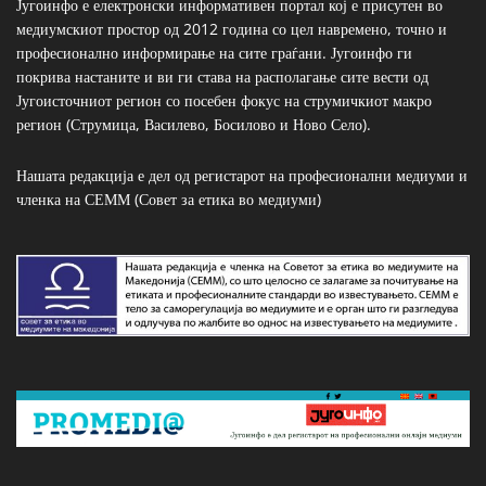
Југоинфо е електронски информативен портал кој е присутен во
медиумскиот простор од 2012 година со цел навремено, точно и
професионално информирање на сите граѓани. Југоинфо ги
покрива настаните и ви ги става на располагање сите вести од
Југоисточниот регион со посебен фокус на струмичкиот макро
регион (Струмица, Василево, Босилово и Ново Село).
Нашата редакција е дел од регистарот на професионални медиуми и
членка на СЕММ (Совет за етика во медиуми)