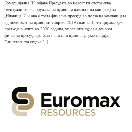
Комерцијална ПР објава Пресудата во целост ги отстранува
евентуалните оспорување на правната важност на концесијата
„Иловица 6“ и ова е трета финална пресуда во полза на компанијата
од почетокот на правниот спор во 2019 година. Потенцираме дека
претходно, уште во 2020 година, управните судови донесоа
финална пресуда врз база на истата правна аргументација.
Единствената судска […]