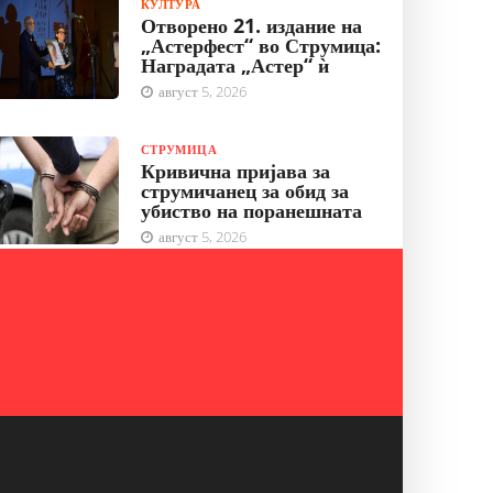
КУЛТУРА
Отворено 21. издание на
„Астерфест“ во Струмица:
Наградата „Астер“ ѝ
август 5, 2026
СТРУМИЦА
Кривична пријава за
струмичанец за обид за
убиство на поранешната
август 5, 2026