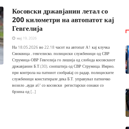
Косовски државјанин летал со
200 километри на автопатот кај
Гевгелија
мај 19, 2026
На 18.05.2026 во 22.18 часот на автопат А1 кај клучка
Смоквица , гевгелиско, полициски службеници од СВР
Струмица-ОВР Гевгелија го лишија од слобода косовскиот
државјанин Б.Т.(30), соопштија од СВР Струмица. Имрно,
при контрола на патниот сообраќај со радар, полициските
службеници констатирале дека Б.Т. управувал патничко
возило „ауди а6“ со косовски регистарски ознаки со
брзина од […]