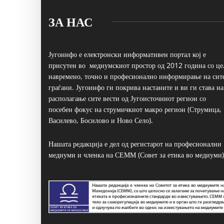
ЗА НАС
Југоинфо е електронски информативен портал кој е
присутен во медиумскиот простор од 2012 година со це
навремено, точно и професионално информирање на сит
граѓани. Југоинфо ги покрива настаните и ви ги става на
располагање сите вести од Југоисточниот регион со
посебен фокус на струмичкиот макро регион (Струмица,
Василево, Босилово и Ново Село).
Нашата редакција е дел од регистарот на професионални
медиуми и членка на СЕММ (Совет за етика во медиуми)