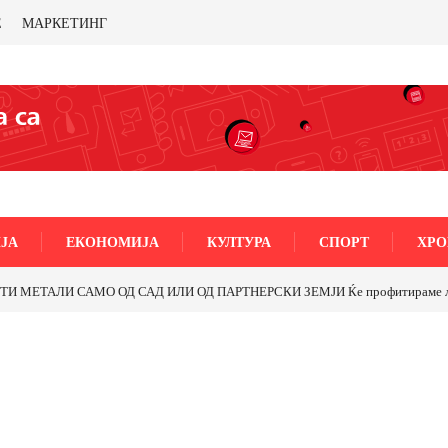
Е
МАРКЕТИНГ
ЈА
ЕКОНОМИЈА
КУЛТУРА
СПОРТ
ХРО
МЕТАЛИ САМО ОД САД ИЛИ ОД ПАРТНЕРСКИ ЗЕМЈИ Ќе профитираме ли со 