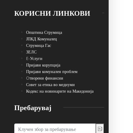
КОРИСНИ ЛИНКОВИ
Општина Струмица
ЈПКД Комуналец
Струмица Гас
ЗЕЛС
E-Услуги
Пријави корупција
Пријави комунален проблем
Oтворени финансии
Совет за етика во медиуми
Кодекс на новинарите на Македонија
Пребарувај