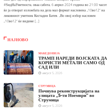
#ЅидНаУметноста, оваа сабота, 6 април 2024 година во 21:00 часот
ќе ја отворат изложбата на дела мал формат насловена „10во12“ на
ликовниот уметник Костадин Батев. „Во овој избор насловен
„10во12“ ќе видиме […]
НАЈНОВО
МАКЕДОНИЈА
ТРАМП НАРЕДИ ВОЈСКАТА ДА
КОРИСТИ МЕТАЛИ САМО ОД
САД ИЛИ
август 5, 2026
СТРУМИЦА
Почнува реконструкцијата на
улицата „5-ти Ноември“ во
Струмица
август 5, 2026