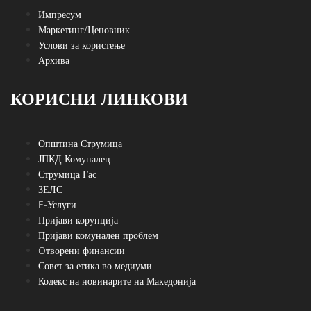
Импресум
Маркетинг/Ценовник
Услови за користење
Архива
КОРИСНИ ЛИНКОВИ
Општина Струмица
ЈПКД Комуналец
Струмица Гас
ЗЕЛС
E-Услуги
Пријави корупција
Пријави комунален проблем
Oтворени финансии
Совет за етика во медиуми
Кодекс на новинарите на Македонија