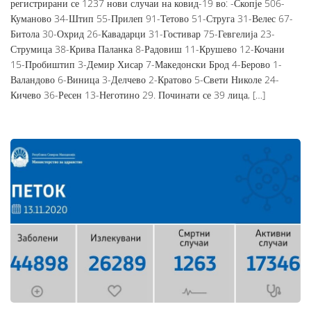
регистрирани се 1237 нови случаи на ковид-19 во: -Скопје 506-
Куманово 34-Штип 55-Прилеп 91-Тетово 51-Струга 31-Велес 67-
Битола 30-Охрид 26-Кавадарци 31-Гостивар 75-Гевгелија 23-
Струмица 38-Крива Паланка 8-Радовиш 11-Крушево 12-Кочани
15-Пробиштип 3-Демир Хисар 7-Македонски Брод 4-Берово 1-
Валандово 6-Виница 3-Делчево 2-Кратово 5-Свети Николе 24-
Кичево 36-Ресен 13-Неготино 29. Починати се 39 лица, […]