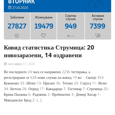
Ковид статистика Струмица: 20
новозаразени, 14 оздравени
октомври 27, 2020
Во последните 24 часа се направени 2236 тестирања, а
регистрирани се 628 нови случаи на ковид-19 во: – Скопје 353-
Куманово 33- Штип 13- Прилеп 36- Тетово 33- Струга 11- Велес
34- Битола 28- Охрид 17- Кавадарци 7- Гостивар 7- Струмица 20–
Крива Паланка 6- Радовиш 2- Пробиштип 3- Демир Хисар 1-
Македонски Брод 2- […]