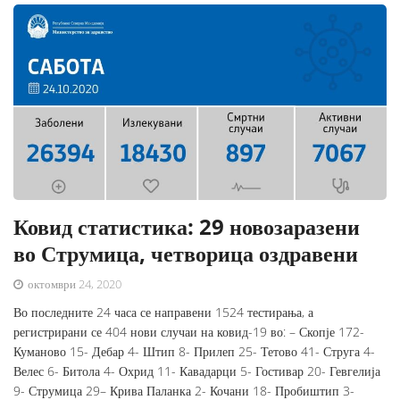
Ковид статистика: 29 новозаразени
во Струмица, четворица оздравени
октомври 24, 2020
Во последните 24 часа се направени 1524 тестирања, а
регистрирани се 404 нови случаи на ковид-19 во: – Скопје 172-
Куманово 15- Дебар 4- Штип 8- Прилеп 25- Тетово 41- Струга 4-
Велес 6- Битола 4- Охрид 11- Кавадарци 5- Гостивар 20- Гевгелија
9- Струмица 29– Крива Паланка 2- Кочани 18- Пробиштип 3-