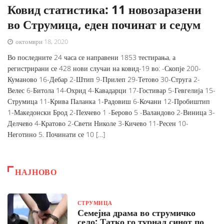
Ковид статистика: 11 новозаразени
во Струмица, еден починат и седум
октомври 18, 2020
Во последните 24 часа се направени 1853 тестирања, а
регистрирани се 428 нови случаи на ковид-19 во: -Скопје 200-
Куманово 16-Дебар 2-Штип 9-Прилеп 29-Тетово 30-Струга 2-
Велес 6-Битола 14-Охрид 4-Кавадарци 17-Гостивар 5-Гевгелија 15-
Струмица 11-Крива Паланка 1-Радовиш 6-Кочани 12-Пробиштип
1-Македонски Брод 2-Пехчево 1 -Берово 5 -Валандово 2-Виница 3-
Делчево 4-Кратово 2-Свети Николе 3-Кичево 11-Ресен 10-
Неготино 5. Починати се 10 […]
НАЈНОВО
СТРУМИЦА
Семејна драма во струмичко
село: Татко го турнал синот по