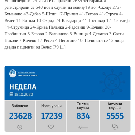
Во последните 24 часа се направени 2634 тестирања, а
регистрирани се 640 нови случаи на ковид-19 во: -Скопје 272-
Куманово 43-Дебар 5-Штип 17-Прилеп 41-Тетово 41-Струга 4-
Велес 11-Битола 10-Охрид 24-Кавадарци 41-Гостивар 12-Гевгелија
11-Струмица 24-Крива Паланка 2-Радовиш 9-Кочани 20-
Пробиштип 3-Берово 2-Валандово 3-Виница 4-Делчево 3-Свети
Николе 7-Кичево 17-Ресен 4-Неготино 10. Починати се 12 лица,
двајца пациенти од Велес (79 […]