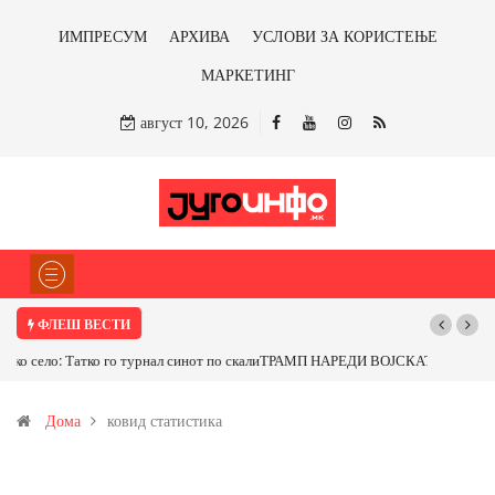
ИМПРЕСУМ
АРХИВА
УСЛОВИ ЗА КОРИСТЕЊЕ
МАРКЕТИНГ
август 10, 2026
ФЛЕШ ВЕСТИ
ТРАМП НАРЕДИ ВОЈСКАТА ДА КОРИСТИ МЕТАЛИ САМО ОД САД
ИЛИ ОД ПАРТНЕРСКИ ЗЕМЈИ Ќе профитираме ли со бакарот од
Дома
ковид статистика
Иловица и со антимонот?