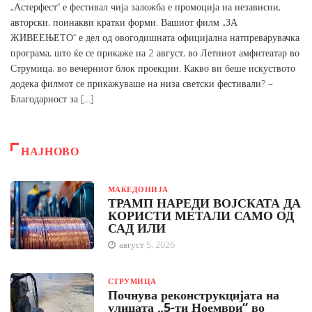
„Астерфест“ е фестивал чија заложба е промоција на независни,
авторски, поинакви кратки форми. Вашиот филм „ЗА
ЖИВЕЕЊЕТО“ е дел од овогодишната официјална натпреварувачка
програма, што ќе се прикаже на 2 август, во Летниот амфитеатар во
Струмица, во вечерниот блок проекции. Какво ви беше искуството
додека филмот се прикажуваше на низа светски фестивали? –
Благодарност за […]
НАЈНОВО
МАКЕДОНИЈА
ТРАМП НАРЕДИ ВОЈСКАТА ДА
КОРИСТИ МЕТАЛИ САМО ОД
САД ИЛИ
август 5, 2026
СТРУМИЦА
Почнува реконструкцијата на
улицата „5-ти Ноември“ во