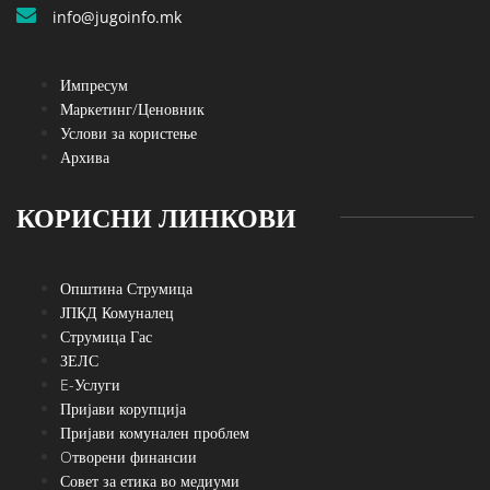
info@jugoinfo.mk
Импресум
Маркетинг/Ценовник
Услови за користење
Архива
КОРИСНИ ЛИНКОВИ
Општина Струмица
ЈПКД Комуналец
Струмица Гас
ЗЕЛС
E-Услуги
Пријави корупција
Пријави комунален проблем
Oтворени финансии
Совет за етика во медиуми