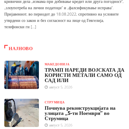
кривични дела „измама при добивање кредит или друга погодност“,
„злоупотреба на лични податоци“ и „фалсификување исправа“.
Пријавениот, во периодот до 18.08.2022, спротивно на условите
утврдени со закон и без согласност на лице од Гевгелија,
телефонски ги […]
НАЈНОВО
МАКЕДОНИЈА
ТРАМП НАРЕДИ ВОЈСКАТА ДА
КОРИСТИ МЕТАЛИ САМО ОД
САД ИЛИ
август 5, 2026
СТРУМИЦА
Почнува реконструкцијата на
улицата „5-ти Ноември“ во
Струмица
август 5, 2026