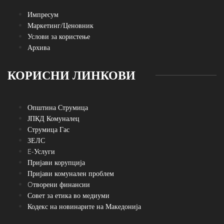
Импресум
Маркетинг/Ценовник
Услови за користење
Архива
КОРИСНИ ЛИНКОВИ
Општина Струмица
ЈПКД Комуналец
Струмица Гас
ЗЕЛС
E-Услуги
Пријави корупција
Пријави комунален проблем
Oтворени финансии
Совет за етика во медиуми
Кодекс на новинарите на Македонија