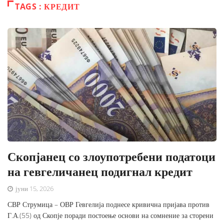
TAGS : КРЕДИТ
Скопјанец со злоупотребени податоци
на гевгеличанец подигнал кредит
јуни 15, 2026
СВР Струмица – ОВР Гевгелија поднесе кривична пријава против
Г.А.(55) од Скопје поради постоење основи на сомнение за сторени