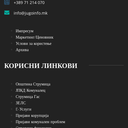
+389 71 214 070
info@jugoinfo.mk
Импресум
Маркетинг/Ценовник
Услови за користење
Архива
КОРИСНИ ЛИНКОВИ
Општина Струмица
ЈПКД Комуналец
Струмица Гас
ЗЕЛС
E-Услуги
Пријави корупција
Пријави комунален проблем
Oтворени финансии