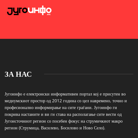
ЗА НАС
Југоинфо е електронски информативен портал кој е присутен во
медиумскиот простор од 2012 година со цел навремено, точно и
професионално информирање на сите граѓани. Југоинфо ги
покрива настаните и ви ги става на располагање сите вести од
Југоисточниот регион со посебен фокус на струмичкиот макро
регион (Струмица, Василево, Босилово и Ново Село).