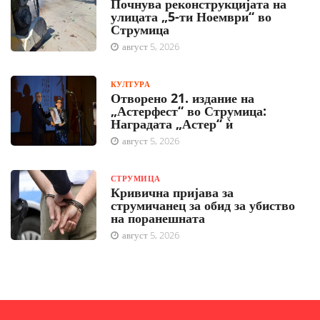
Почнува реконструкцијата на
улицата „5-ти Ноември“ во
Струмица
август 5, 2026
КУЛТУРА
Отворено 21. издание на
„Астерфест“ во Струмица:
Наградата „Астер“ ѝ
август 5, 2026
СТРУМИЦА
Кривична пријава за
струмичанец за обид за убиство
на поранешната
август 5, 2026