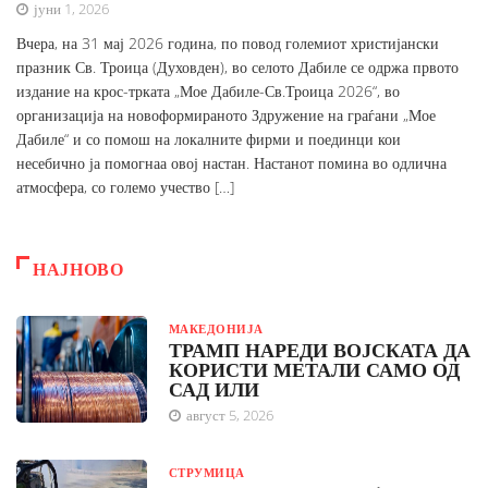
јуни 1, 2026
Вчера, на 31 мај 2026 година, по повод големиот христијански
празник Св. Троица (Духовден), во селото Дабиле се одржа првото
издание на крос-трката „Мое Дабиле-Св.Троица 2026“, во
организација на новоформираното Здружение на граѓани „Мое
Дабиле“ и со помош на локалните фирми и поединци кои
несебично ја помогнаа овој настан. Настанот помина во одлична
атмосфера, со големо учество […]
НАЈНОВО
МАКЕДОНИЈА
ТРАМП НАРЕДИ ВОЈСКАТА ДА
КОРИСТИ МЕТАЛИ САМО ОД
САД ИЛИ
август 5, 2026
СТРУМИЦА