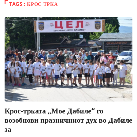
TAGS : КРОС ТРКА
Крос-трката „Мое Дабиле“ го
возобнови празничниот дух во Дабиле
за