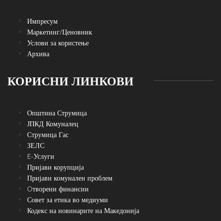
Импресум
Маркетинг/Ценовник
Услови за користење
Архива
КОРИСНИ ЛИНКОВИ
Општина Струмица
ЈПКД Комуналец
Струмица Гас
ЗЕЛС
E-Услуги
Пријави корупција
Пријави комунален проблем
Oтворени финансии
Совет за етика во медиуми
Кодекс на новинарите на Македонија