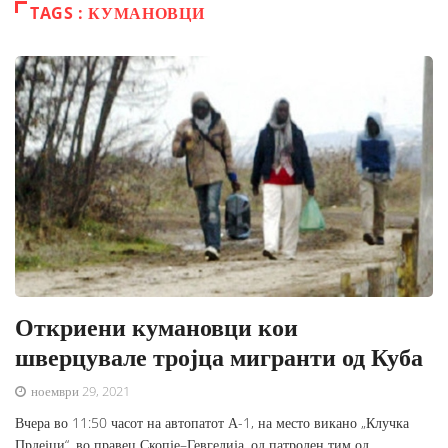
TAGS : КУМАНОВЦИ
Откриени кумановци кои
шверцувале тројца мигранти од Куба
ноември 29, 2021
Вчера во 11:50 часот на автопатот А-1, на место викано „Клучка
Прдејци“, во правец Скопје–Гевгелија, од патролен тим од