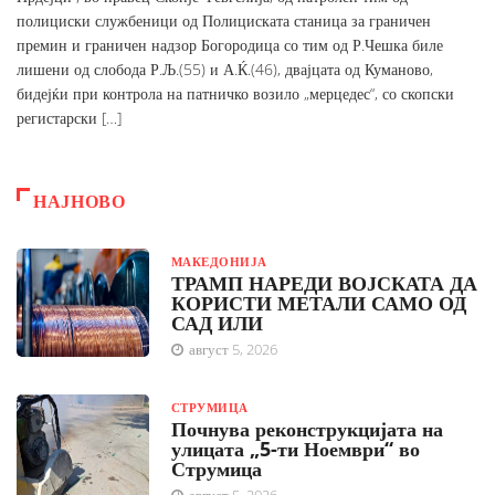
полициски службеници од Полициската станица за граничен
премин и граничен надзор Богородица со тим од Р.Чешка биле
лишени од слобода Р.Љ.(55) и А.Ќ.(46), двајцата од Куманово,
бидејќи при контрола на патничко возило „мерцедес“, со скопски
регистарски […]
НАЈНОВО
МАКЕДОНИЈА
ТРАМП НАРЕДИ ВОЈСКАТА ДА
КОРИСТИ МЕТАЛИ САМО ОД
САД ИЛИ
август 5, 2026
СТРУМИЦА
Почнува реконструкцијата на
улицата „5-ти Ноември“ во
Струмица
август 5, 2026