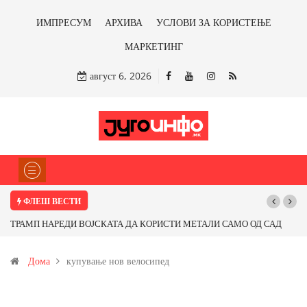
ИМПРЕСУМ
АРХИВА
УСЛОВИ ЗА КОРИСТЕЊЕ
МАРКЕТИНГ
август 6, 2026
ФЛЕШ ВЕСТИ
ТРАМП НАРЕДИ ВОЈСКАТА ДА КОРИСТИ МЕТАЛИ САМО ОД САД
Почну
ИЛИ ОД ПАРТНЕРСКИ ЗЕМЈИ Ќе профитираме ли со бакарот од
Дома
купување нов велосипед
Иловица и со антимонот?