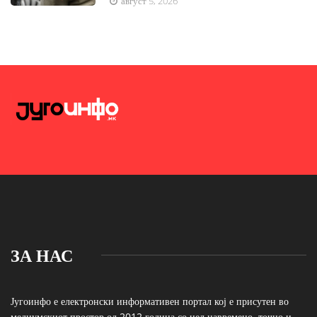
август 5, 2026
ЗА НАС
Југоинфо е електронски информативен портал кој е присутен во
медиумскиот простор од 2012 година со цел навремено, точно и