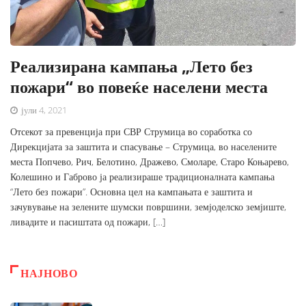
Реализирана кампања „Лето без
пожари“ во повеќе населени места
јули 4, 2021
Отсекот за превенција при СВР Струмица во соработка со
Дирекцијата за заштита и спасување – Струмица, во населените
места Попчево, Рич, Белотино, Дражево, Смоларе, Старо Коњарево,
Колешино и Габрово ја реализираше традиционалната кампања
“Лето без пожари”. Основна цел на кампањата е заштита и
зачувување на зелените шумски површини, земјоделско земјиште,
ливадите и пасиштата од пожари, […]
НАЈНОВО