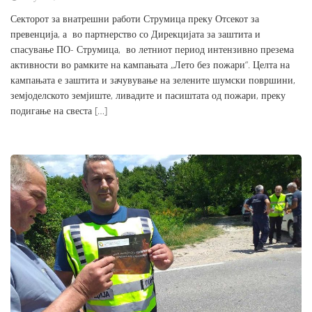
Секторот за внатрешни работи Струмица преку Отсекот за
превенција, а во партнерство со Дирекцијата за заштита и
спасување ПО- Струмица, во летниот период интензивно презема
активности во рамките на кампањата „Лето без пожари“. Целта на
кампањата е заштита и зачувување на зелените шумски површини,
земјоделското земјиште, ливадите и пасиштата од пожари, преку
подигање на свеста […]