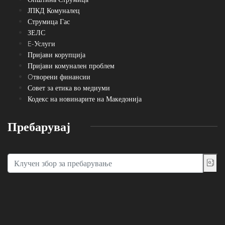
ЈПКД Комуналец
Струмица Гас
ЗЕЛС
E-Услуги
Пријави корупција
Пријави комунален проблем
Oтворени финансии
Совет за етика во медиуми
Кодекс на новинарите на Македонија
Пребарувај