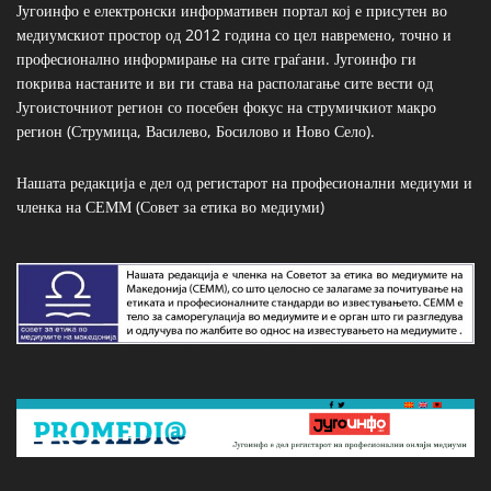
Југоинфо е електронски информативен портал кој е присутен во
медиумскиот простор од 2012 година со цел навремено, точно и
професионално информирање на сите граѓани. Југоинфо ги
покрива настаните и ви ги става на располагање сите вести од
Југоисточниот регион со посебен фокус на струмичкиот макро
регион (Струмица, Василево, Босилово и Ново Село).
Нашата редакција е дел од регистарот на професионални медиуми и
членка на СЕММ (Совет за етика во медиуми)