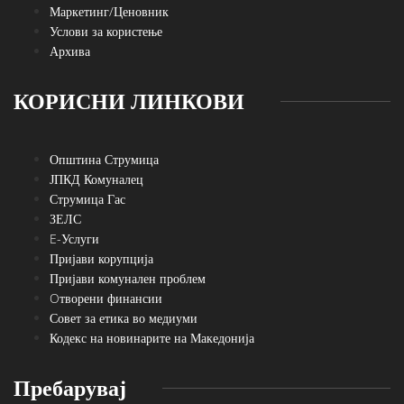
Маркетинг/Ценовник
Услови за користење
Архива
КОРИСНИ ЛИНКОВИ
Општина Струмица
ЈПКД Комуналец
Струмица Гас
ЗЕЛС
E-Услуги
Пријави корупција
Пријави комунален проблем
Oтворени финансии
Совет за етика во медиуми
Кодекс на новинарите на Македонија
Пребарувај