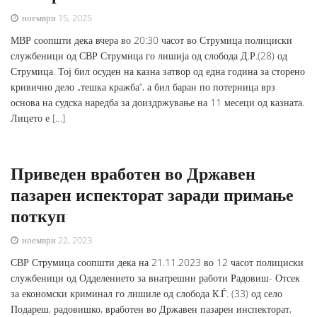
ноември 15, 2025
МВР соопшти дека вчера во 20:30 часот во Струмица полициски
службеници од СВР Струмица го лишија од слобода Д.Р.(28) од
Струмица. Тој бил осуден на казна затвор од една година за сторено
кривично дело „тешка кражба“, а бил баран по потерница врз
основа на судска наредба за доиздржување на 11 месеци од казната.
Лицето е […]
Приведен вработен во Државен
пазарен испекторат заради примање
поткуп
ноември 22, 2023
СВР Струмица соопшти дека на 21.11.2023 во 12 часот полициски
службеници од Одделението за внатрешни работи Радовиш- Отсек
за економски криминал го лишиле од слобода К.Ѓ. (33) од село
Подареш, радовишко, вработен во Државен пазарен инспекторат,