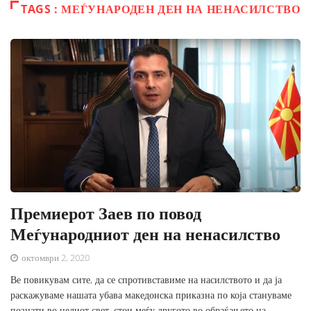
TAGS : МЕЃУНАРОДЕН ДЕН НА НЕНАСИЛСТВО
Премиерот Заев по повод
Меѓународниот ден на ненасилство
октомври 2, 2020
Ве повикувам сите, да се спротивставиме на насилството и да ја
раскажуваме нашата убава македонска приказна по која стануваме
познати во целиот свет, стои меѓу другото во обраќањето на