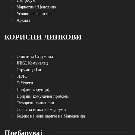
Импресум
Маркетинг/Ценовник
Услови за користење
Архива
КОРИСНИ ЛИНКОВИ
Општина Струмица
ЈПКД Комуналец
Струмица Гас
ЗЕЛС
E-Услуги
Пријави корупција
Пријави комунален проблем
Oтворени финансии
Совет за етика во медиуми
Кодекс на новинарите на Македонија
Пребарувај