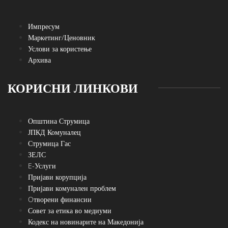
Импресум
Маркетинг/Ценовник
Услови за користење
Архива
КОРИСНИ ЛИНКОВИ
Општина Струмица
ЈПКД Комуналец
Струмица Гас
ЗЕЛС
E-Услуги
Пријави корупција
Пријави комунален проблем
Oтворени финансии
Совет за етика во медиуми
Кодекс на новинарите на Македонија