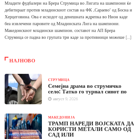
Младите фудбалери на Брера Струмица во Лигата на шампиони ќе
дебитираат против младинскиот состав на ФК „Сараево“ од Босна и
Херцеговина. Ова е исходот од денешната ждрепка во Нион каде
беа извлечени паровите од Младинската Лига на шампиони.
Македонскиот младински шампион, составот на АП Брера
Струмица се падна во групата три каде за противници можеше […]
НАЈНОВО
СТРУМИЦА
Семејна драма во струмичко
село: Татко го турнал синот по
август 9, 2026
МАКЕДОНИЈА
ТРАМП НАРЕДИ ВОЈСКАТА ДА
КОРИСТИ МЕТАЛИ САМО ОД
САД ИЛИ