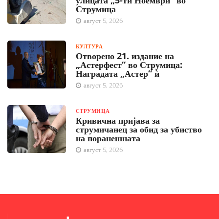
улицата „5-ти Ноември“ во
Струмица
август 5, 2026
КУЛТУРА
Отворено 21. издание на
„Астерфест“ во Струмица:
Наградата „Астер“ ѝ
август 5, 2026
СТРУМИЦА
Кривична пријава за
струмичанец за обид за убиство
на поранешната
август 5, 2026