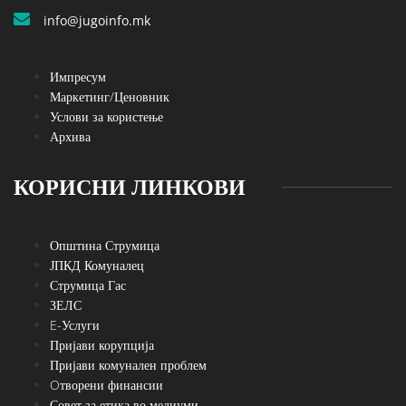
info@jugoinfo.mk
Импресум
Маркетинг/Ценовник
Услови за користење
Архива
КОРИСНИ ЛИНКОВИ
Општина Струмица
ЈПКД Комуналец
Струмица Гас
ЗЕЛС
E-Услуги
Пријави корупција
Пријави комунален проблем
Oтворени финансии
Совет за етика во медиуми