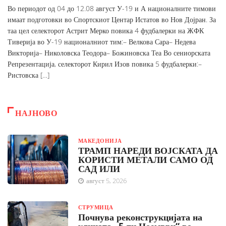
Во периодот од 04 до 12.08 август У-19 и А националните тимови
имаат подготовки во Спортскиот Центар Истатов во Нов Дојран. За
таа цел селекторот Астрит Мерко повика 4 фудбалерки на ЖФК
Тиверија во У-19 националниот тим:– Велкова Сара– Недева
Викторија– Николовска Теодора– Божиновска Теа Во сениорската
Репрезентација, селекторот Кирил Изов повика 5 фудбалерки:–
Ристовска […]
НАЈНОВО
МАКЕДОНИЈА
ТРАМП НАРЕДИ ВОЈСКАТА ДА
КОРИСТИ МЕТАЛИ САМО ОД
САД ИЛИ
август 5, 2026
СТРУМИЦА
Почнува реконструкцијата на