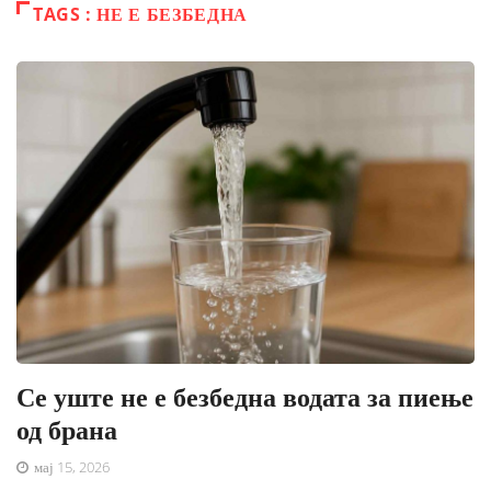
TAGS : НЕ Е БЕЗБЕДНА
Се уште не е безбедна водата за пиење
од брана
мај 15, 2026