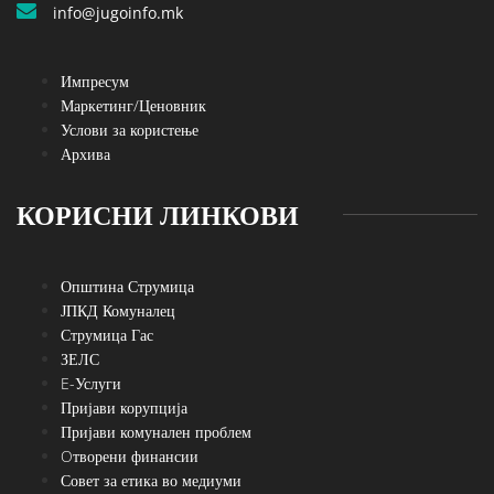
info@jugoinfo.mk
Импресум
Маркетинг/Ценовник
Услови за користење
Архива
КОРИСНИ ЛИНКОВИ
Општина Струмица
ЈПКД Комуналец
Струмица Гас
ЗЕЛС
E-Услуги
Пријави корупција
Пријави комунален проблем
Oтворени финансии
Совет за етика во медиуми