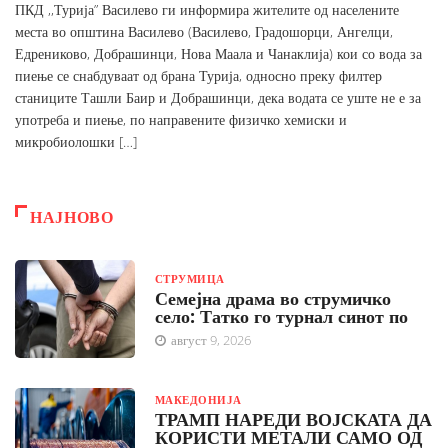
ПКД ,,Турија” Василево ги информира жителите од населените
места во општина Василево (Василево, Градошорци, Ангелци,
Едрениково, Добрашинци, Нова Маала и Чанаклија) кои со вода за
пиење се снабдуваат од брана Турија, односно преку филтер
станиците Ташли Баир и Добрашинци, дека водата се уште не е за
употреба и пиење, по направените физичко хемиски и
микробиолошки […]
НАЈНОВО
СТРУМИЦА
Семејна драма во струмичко
село: Татко го турнал синот по
август 9, 2026
МАКЕДОНИЈА
ТРАМП НАРЕДИ ВОЈСКАТА ДА
КОРИСТИ МЕТАЛИ САМО ОД