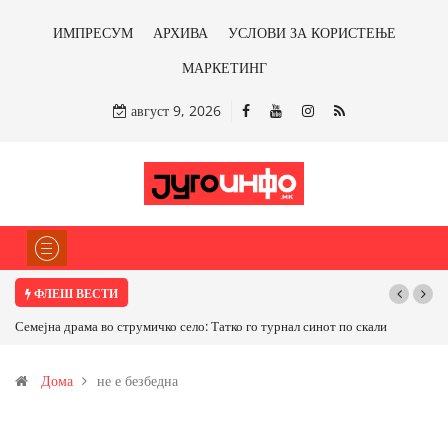
ИМПРЕСУМ
АРХИВА
УСЛОВИ ЗА КОРИСТЕЊЕ
МАРКЕТИНГ
август 9, 2026
ФЛЕШ ВЕСТИ
Семејна драма во струмичко село: Татко го турнал синот по скали
ТРАМП Н
САД ИЛИ 
Дома
не е безбедна
бакарот о