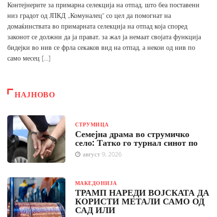
Контејнерите за примарна селекција на отпад, што беа поставени
низ градот од ЈПКД „Комуналец“ со цел да помогнат на
домаќинствата во примарната селекција на отпад која според
законот се должни да ја прават, за жал ја немаат својата функција
бидејки во нив се фрла секаков вид на отпад, а некои од нив по
само месец […]
НАЈНОВО
СТРУМИЦА
Семејна драма во струмичко
село: Татко го турнал синот по
август 9, 2026
МАКЕДОНИЈА
ТРАМП НАРЕДИ ВОЈСКАТА ДА
КОРИСТИ МЕТАЛИ САМО ОД
САД ИЛИ