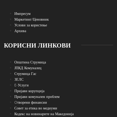
Импресум
Маркетинг/Ценовник
Услови за користење
Архива
КОРИСНИ ЛИНКОВИ
Општина Струмица
ЈПКД Комуналец
Струмица Гас
ЗЕЛС
E-Услуги
Пријави корупција
Пријави комунален проблем
Oтворени финансии
Совет за етика во медиуми
Кодекс на новинарите на Македонија