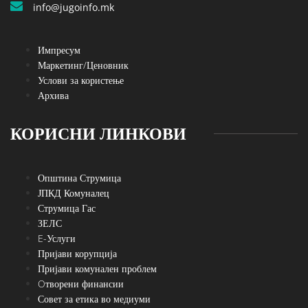
info@jugoinfo.mk
Импресум
Маркетинг/Ценовник
Услови за користење
Архива
КОРИСНИ ЛИНКОВИ
Општина Струмица
ЈПКД Комуналец
Струмица Гас
ЗЕЛС
E-Услуги
Пријави корупција
Пријави комунален проблем
Oтворени финансии
Совет за етика во медиуми