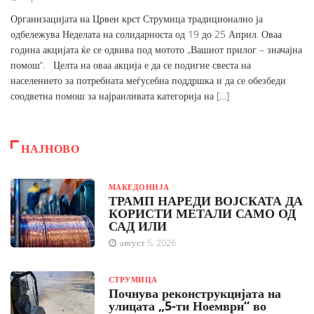
Организацијата на Црвен крст Струмица традиционално ја
одбележува Неделата на солидарноста од 19 до 25 Април. Оваа
година акцијата ќе се одвива под мотото „Вашиот прилог – значајна
помош“. Целта на оваа акција е да се подигне свеста на
населението за потребната меѓусебна поддршка и да се обезбеди
соодветна помош за најранливата категорија на […]
НАЈНОВО
МАКЕДОНИЈА
ТРАМП НАРЕДИ ВОЈСКАТА ДА
КОРИСТИ МЕТАЛИ САМО ОД
САД ИЛИ
август 5, 2026
СТРУМИЦА
Почнува реконструкцијата на
улицата „5-ти Ноември“ во