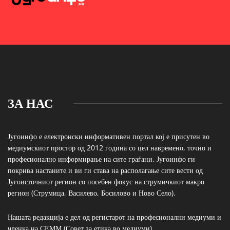
ЗА НАС
Југоинфо е електронски информативен портал кој е присутен во
медиумскиот простор од 2012 година со цел навремено, точно и
професионално информирање на сите граѓани. Југоинфо ги
покрива настаните и ви ги става на располагање сите вести од
Југоисточниот регион со посебен фокус на струмичкиот макро
регион (Струмица, Василево, Босилово и Ново Село).
Нашата редакција е дел од регистарот на професионални медиуми и
членка на СЕММ (Совет за етика во медиуми)