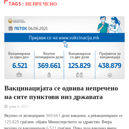
TAGS : НЕПРЕЧЕНО
Вакцинацијата се одвива непречено
на сите пунктови низ државата
јуни 4, 2021
Вкупно се аплицирани 369.661 дози вакцини, а ревакцинирани се
125.829 граѓани, објави Министерството за здравство. Вчера
вкупно се вакцинирале 6.521 граѓани. Прва доза вакцина вчера