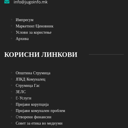
info@jugoinfo.mk
Импресум
Маркетинг/Ценовник
Услови за користење
Архива
КОРИСНИ ЛИНКОВИ
Општина Струмица
ЈПКД Комуналец
Струмица Гас
ЗЕЛС
E-Услуги
Пријави корупција
Пријави комунален проблем
Oтворени финансии
Совет за етика во медиуми