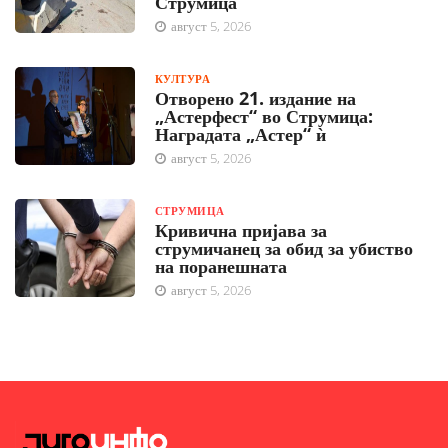
Струмица
август 5, 2026
КУЛТУРА
Отворено 21. издание на
„Астерфест“ во Струмица:
Наградата „Астер“ ѝ
август 5, 2026
СТРУМИЦА
Кривична пријава за
струмичанец за обид за убиство
на поранешната
август 5, 2026