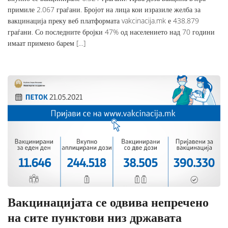
примиле 2.067 граѓани. Бројот на лица кои изразиле желба за
вакцинација преку веб платформата vakcinacija.mk е 438.879
граѓани. Со последните бројки 47% од населението над 70 години
имаат примено барем […]
Вакцинацијата се одвива непречено
на сите пунктови низ државата