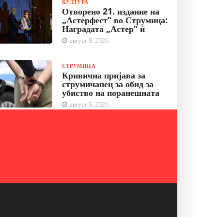
КУЛТУРА
Отворено 21. издание на
„Астерфест“ во Струмица:
Наградата „Астер“ ѝ
август 5, 2026
СТРУМИЦА
Кривична пријава за
струмичанец за обид за
убиство на поранешната
август 5, 2026