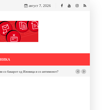
август 7, 2026
НИКА
бакарот од Иловица и со антимонот?