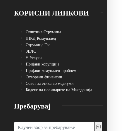
КОРИСНИ ЛИНКОВИ
Општина Струмица
ЈПКД Комуналец
Струмица Гас
ЗЕЛС
E-Услуги
Пријави корупција
Пријави комунален проблем
Oтворени финансии
Совет за етика во медиуми
Кодекс на новинарите на Македонија
Пребарувај