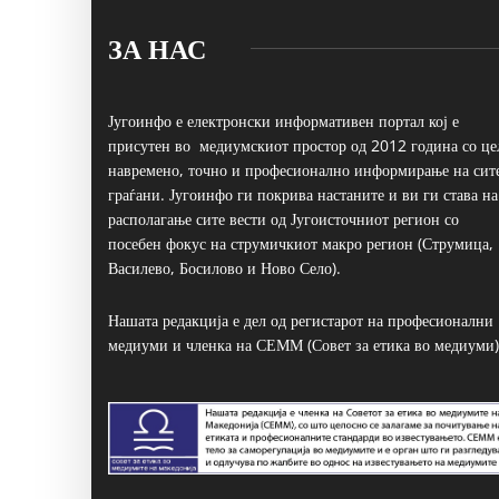
ЗА НАС
Југоинфо е електронски информативен портал кој е
присутен во медиумскиот простор од 2012 година со це
навремено, точно и професионално информирање на сит
граѓани. Југоинфо ги покрива настаните и ви ги става на
располагање сите вести од Југоисточниот регион со
посебен фокус на струмичкиот макро регион (Струмица,
Василево, Босилово и Ново Село).
Нашата редакција е дел од регистарот на професионални
медиуми и членка на СЕММ (Совет за етика во медиуми)