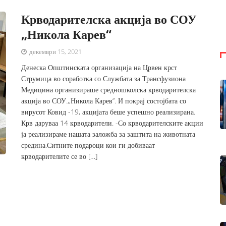
Крводарителска акција во СОУ
„Никола Карев“
декември 15, 2021
Денеска Општинската организација на Црвен крст
Струмица во соработка со Службата за Трансфузиона
Медицина организираше средношколска крводарителска
акција во СОУ.,,Никола Карев”. И покрај состојбата со
вирусот Ковид -19, акцијата беше успешно реализирана.
Крв даруваа 14 крводарители. -Со крводарителските акции
ја реализираме нашата заложба за заштита на животната
средина.Ситните подароци кои ги добиваат
крводарителите се во […]