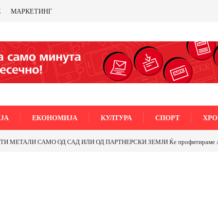
Е
МАРКЕТИНГ
ЈА
ЕКОНОМИЈА
КУЛТУРА
СПОРТ
ХРО
МЕТАЛИ САМО ОД САД ИЛИ ОД ПАРТНЕРСКИ ЗЕМЈИ Ќе профитираме ли со 