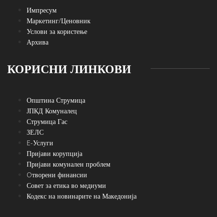
Импресум
Маркетинг/Ценовник
Услови за користење
Архива
КОРИСНИ ЛИНКОВИ
Општина Струмица
ЈПКД Комуналец
Струмица Гас
ЗЕЛС
E-Услуги
Пријави корупција
Пријави комунален проблем
Oтворени финансии
Совет за етика во медиуми
Кодекс на новинарите на Македонија