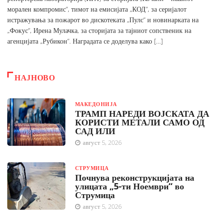
морален компромис“, тимот на емисијата „КОД“, за серијалот
истражувања за пожарот во дискотеката „Пулс“ и новинарката на
„Фокус“, Ирена Мулачка, за сторијата за тајниот сопственик на
агенцијата „Рубикон“. Наградата се доделува како […]
НАЈНОВО
МАКЕДОНИЈА
ТРАМП НАРЕДИ ВОЈСКАТА ДА
КОРИСТИ МЕТАЛИ САМО ОД
САД ИЛИ
август 5, 2026
СТРУМИЦА
Почнува реконструкцијата на
улицата „5-ти Ноември“ во
Струмица
август 5, 2026