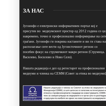
ЗА НАС
Југоинфо е електронски информативен портал кој е
присутен во медиумскиот простор од 2012 година со це
навремено, точно и професионално информирање на сит
граѓани. Југоинфо ги покрива настаните и ви ги става на
располагање сите вести од Југоисточниот регион со
посебен фокус на струмичкиот макро регион (Струмица,
Василево, Босилово и Ново Село).
Нашата редакција е дел од регистарот на професионални
медиуми и членка на СЕММ (Совет за етика во медиуми)