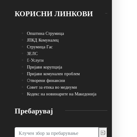
КОРИСНИ ЛИНКОВИ
Општина Струмица
ЈПКД Комуналец
Струмица Гас
ЗЕЛС
E-Услуги
Пријави корупција
Пријави комунален проблем
Oтворени финансии
Совет за етика во медиуми
Кодекс на новинарите на Македонија
Пребарувај