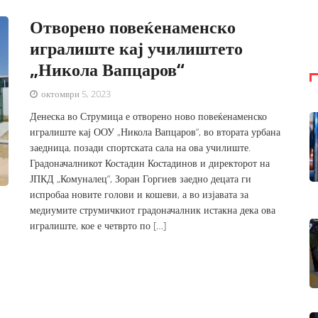
Отворено повеќенаменско
игралиште кај училиштето
„Никола Вапцаров“
октомври 5, 2023
Денеска во Струмица е отворено ново повеќенаменско
игралиште кај ООУ „Никола Вапцаров“, во втората урбана
заедница, позади спортската сала на ова училиште.
Градоначалникот Костадин Костадинов и директорот на
ЈПКД „Комуналец“, Зоран Горгиев заедно децата ги
испробаа новите голови и кошеви, а во изјавата за
медиумите струмичкиот градоначалник истакна дека ова
игралиште, кое е четврто по […]