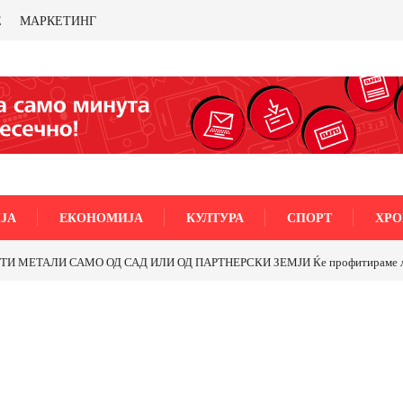
Е
МАРКЕТИНГ
ЈА
ЕКОНОМИЈА
КУЛТУРА
СПОРТ
ХРО
МЕТАЛИ САМО ОД САД ИЛИ ОД ПАРТНЕРСКИ ЗЕМЈИ Ќе профитираме ли со 