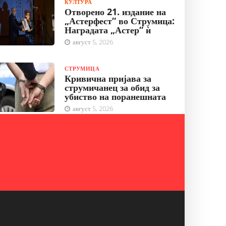
КУЛТУРА
Отворено 21. издание на
„Астерфест“ во Струмица:
Наградата „Астер“ ѝ
август 5, 2026
СТРУМИЦА
Кривична пријава за
струмичанец за обид за
убиство на поранешната
август 5, 2026