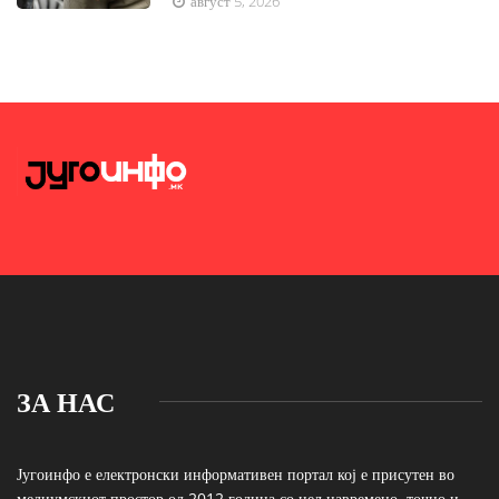
август 5, 2026
ЗА НАС
Југоинфо е електронски информативен портал кој е присутен во
медиумскиот простор од 2012 година со цел навремено, точно и