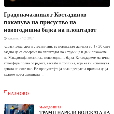
Градоначалникот Костадинов
поканува на присуство на
новогодишна бајка на плоштадот
декември 12, 2024
-Драги деца, драги струмичани, ве повикувам денеска во 17:30 сите
заедно да се собереме на плоштадот во Струмица и да ѝ покажеме
на Македонија вистинска новогодишна бајка. Ќе создадеме магична
атмосфера полна со радост, веселба и топлина, која ќе ги исполнува
срцата на сите нас. Не пропуштајте ја оваа прекрасна прилика да ја
делиме новогодишната […]
НАЈНОВО
МАКЕДОНИЈА
ТРАМП НАРЕДИ ВОЈСКАТА ДА