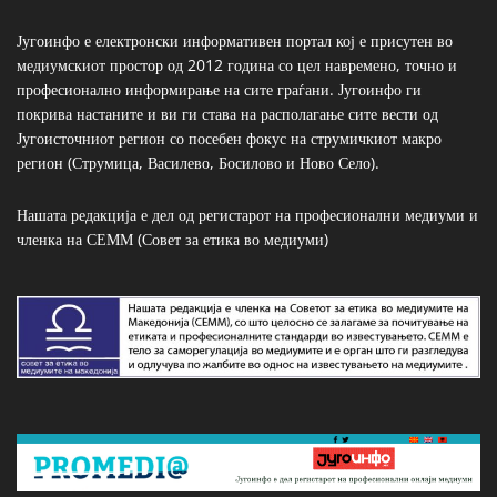
Југоинфо е електронски информативен портал кој е присутен во
медиумскиот простор од 2012 година со цел навремено, точно и
професионално информирање на сите граѓани. Југоинфо ги
покрива настаните и ви ги става на располагање сите вести од
Југоисточниот регион со посебен фокус на струмичкиот макро
регион (Струмица, Василево, Босилово и Ново Село).
Нашата редакција е дел од регистарот на професионални медиуми и
членка на СЕММ (Совет за етика во медиуми)