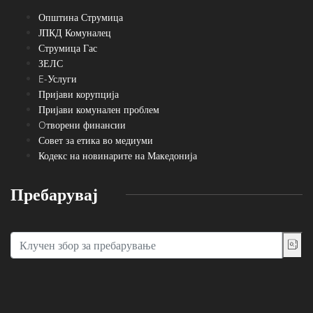
Општина Струмица
ЈПКД Комуналец
Струмица Гас
ЗЕЛС
E-Услуги
Пријави корупција
Пријави комунален проблем
Oтворени финансии
Совет за етика во медиуми
Кодекс на новинарите на Македонија
Пребарувај