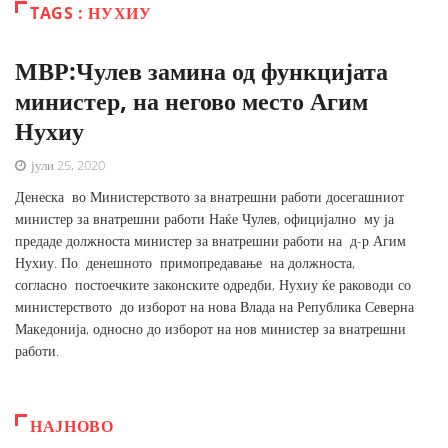
TAGS : НУХИУ
МВР:Чулев замина од функцијата
министер, на негово место Агим
Нухиу
јули 25, 2020
Денеска во Министерството за внатрешни работи досегашниот
министер за внатрешни работи Наќе Чулев, официјално му ја
предаде должноста министер за внатрешни работи на д-р Агим
Нухиу. По денешното примопредавање на должноста,
согласно постоечките законските одредби, Нухиу ќе раководи со
министерството до изборот на нова Влада на Република Северна
Македонија, односно до изборот на нов министер за внатрешни
работи.
НАЈНОВО