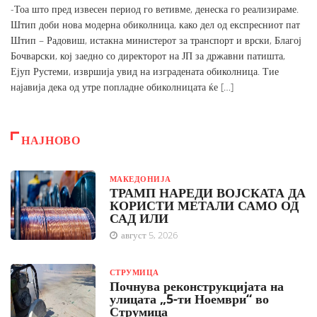
-Тоа што пред извесен период го ветивме, денеска го реализираме.
Штип доби нова модерна обиколница, како дел од експресниот пат
Штип – Радовиш, истакна министерот за транспорт и врски, Благој
Бочварски, кој заедно со директорот на ЈП за државни патишта,
Ејуп Рустеми, извршија увид на изградената обиколница. Тие
најавија дека од утре попладне обиколницата ќе […]
НАЈНОВО
МАКЕДОНИЈА
ТРАМП НАРЕДИ ВОЈСКАТА ДА
КОРИСТИ МЕТАЛИ САМО ОД
САД ИЛИ
август 5, 2026
СТРУМИЦА
Почнува реконструкцијата на
улицата „5-ти Ноември“ во
Струмица