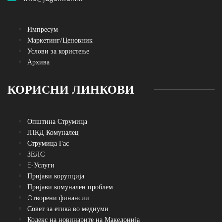
Импресум
Маркетинг/Ценовник
Услови за користење
Архива
КОРИСНИ ЛИНКОВИ
Општина Струмица
ЈПКД Комуналец
Струмица Гас
ЗЕЛС
E-Услуги
Пријави корупција
Пријави комунален проблем
Oтворени финансии
Совет за етика во медиуми
Кодекс на новинарите на Македонија