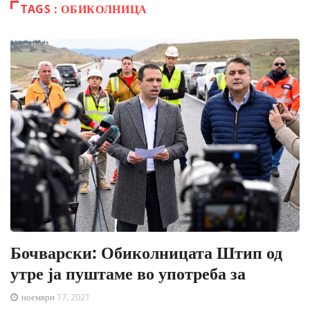
TAGS : ОБИКОЛНИЦА
Бочварски: Обиколницата Штип од
утре ја пуштаме во употреба за
ноември 17, 2021