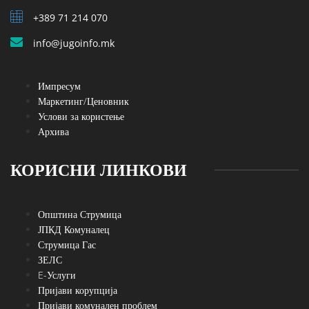
+389 71 214 070
info@jugoinfo.mk
Импресум
Маркетинг/Ценовник
Услови за користење
Архива
КОРИСНИ ЛИНКОВИ
Општина Струмица
ЈПКД Комуналец
Струмица Гас
ЗЕЛС
E-Услуги
Пријави корупција
Пријави комунален проблем