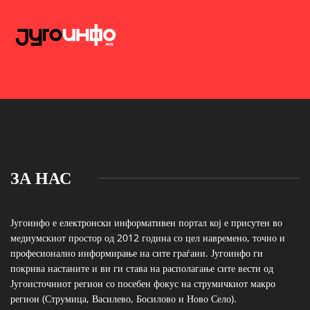
ЗА НАС
Југоинфо е електронски информативен портал кој е присутен во
медиумскиот простор од 2012 година со цел навремено, точно и
професионално информирање на сите граѓани. Југоинфо ги
покрива настаните и ви ги става на располагање сите вести од
Југоисточниот регион со посебен фокус на струмичкиот макро
регион (Струмица, Василево, Босилово и Ново Село).