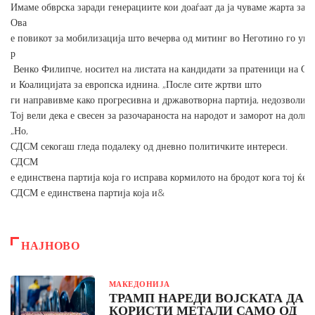
Имаме обврска заради генерациите кои доаѓаат да ја чуваме жарта за 
Ова
е повикот за мобилизација што вечерва од митинг во Неготино го упа
р
Венко Филипче, носител на листата на кандидати за пратеници на С
и Коалицијата за европска иднина. „После сите жртви што
ги направивме како прогресивна и државотворна партија, недозволиво 
Тој вели дека е свесен за разочараноста на народот и заморот на долг
„Но,
СДСМ секогаш гледа подалеку од дневно политичките интереси.
СДСМ
е единствена партија која го исправа кормилото на бродот кога тој ќе
СДСМ е единствена партија која и&
НАЈНОВО
МАКЕДОНИЈА
ТРАМП НАРЕДИ ВОЈСКАТА ДА
КОРИСТИ МЕТАЛИ САМО ОД