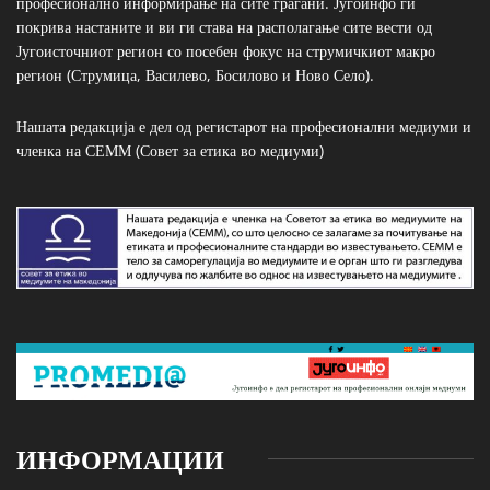
професионално информирање на сите граѓани. Југоинфо ги
покрива настаните и ви ги става на располагање сите вести од
Југоисточниот регион со посебен фокус на струмичкиот макро
регион (Струмица, Василево, Босилово и Ново Село).
Нашата редакција е дел од регистарот на професионални медиуми и
членка на СЕММ (Совет за етика во медиуми)
ИНФОРМАЦИИ