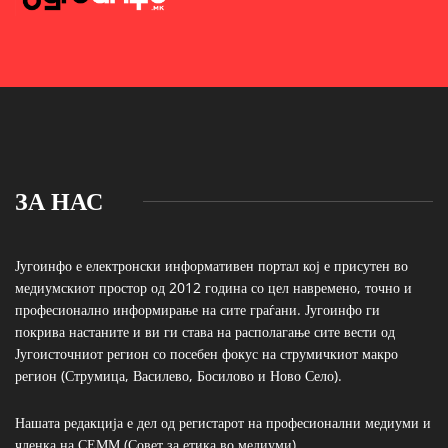
ЗА НАС
Југоинфо е електронски информативен портал кој е присутен во
медиумскиот простор од 2012 година со цел навремено, точно и
професионално информирање на сите граѓани. Југоинфо ги
покрива настаните и ви ги става на располагање сите вести од
Југоисточниот регион со посебен фокус на струмичкиот макро
регион (Струмица, Василево, Босилово и Ново Село).
Нашата редакција е дел од регистарот на професионални медиуми и
членка на СЕММ (Совет за етика во медиуми)