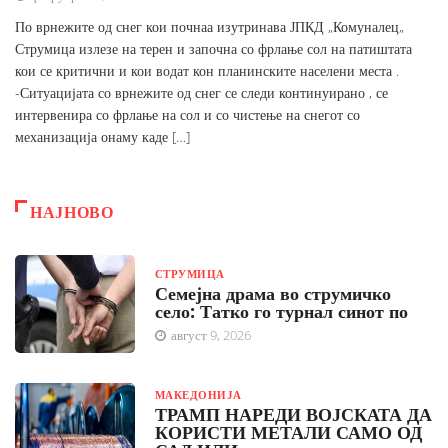
По врнежите од снег кои почнаа изутринава ЈПКД „Комуналец„
Струмица излезе на терен и започна со фрлање сол на патиштата
кои се критични и кои водат кон планинските населени места .
-Ситуацијата со врнежите од снег се следи континуирано , се
интервенира со фрлање на сол и со чистење на снегот со
механизација онаму каде […]
НАЈНОВО
СТРУМИЦА
Семејна драма во струмичко
село: Татко го турнал синот по
август 9, 2026
МАКЕДОНИЈА
ТРАМП НАРЕДИ ВОЈСКАТА ДА
КОРИСТИ МЕТАЛИ САМО ОД