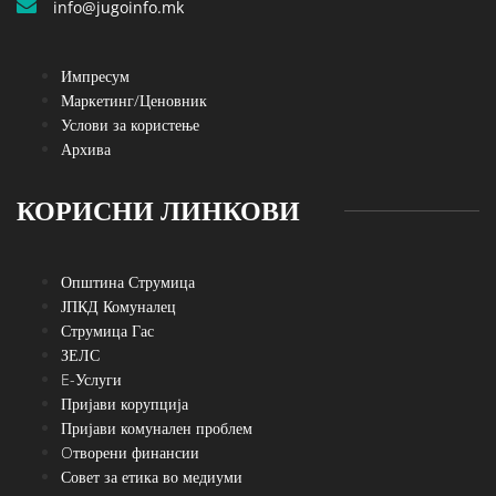
info@jugoinfo.mk
Импресум
Маркетинг/Ценовник
Услови за користење
Архива
КОРИСНИ ЛИНКОВИ
Општина Струмица
ЈПКД Комуналец
Струмица Гас
ЗЕЛС
E-Услуги
Пријави корупција
Пријави комунален проблем
Oтворени финансии
Совет за етика во медиуми