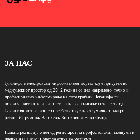
ЗА НАС
Југоинфо е електронски информативен портал кој е присутен во
медиумскиот простор од 2012 година со цел навремено, точно и
професионално информирање на сите граѓани. Југоинфо ги
покрива настаните и ви ги става на располагање сите вести од
Југоисточниот регион со посебен фокус на струмичкиот макро
регион (Струмица, Василево, Босилово и Ново Село).
Нашата редакција е дел од регистарот на професионални медиуми и
членка на СЕММ (Совет за етика во медиуми)