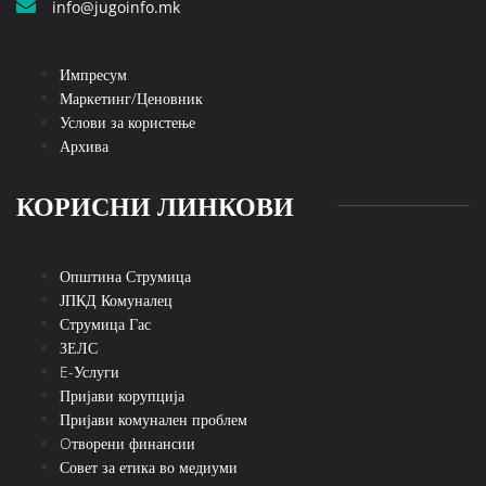
info@jugoinfo.mk
Импресум
Маркетинг/Ценовник
Услови за користење
Архива
КОРИСНИ ЛИНКОВИ
Општина Струмица
ЈПКД Комуналец
Струмица Гас
ЗЕЛС
E-Услуги
Пријави корупција
Пријави комунален проблем
Oтворени финансии
Совет за етика во медиуми