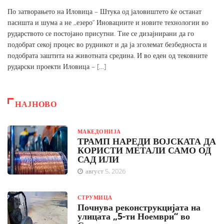
По затворањето на Иловица – Штука од јаловиштето ќе останат
пасишта и шума а не ,,езеро” Иновациите и новите технологии во
рударството се постојано присутни. Тие се дизајнирани да го
подобрат секој процес во рудникот и да ја зголемат безбедноста и
подобрата заштита на животната средина. И во еден од тековните
рударски проекти Иловица – […]
НАЈНОВО
МАКЕДОНИЈА
ТРАМП НАРЕДИ ВОЈСКАТА ДА
КОРИСТИ МЕТАЛИ САМО ОД
САД ИЛИ
август 5, 2026
СТРУМИЦА
Почнува реконструкцијата на
улицата „5-ти Ноември“ во