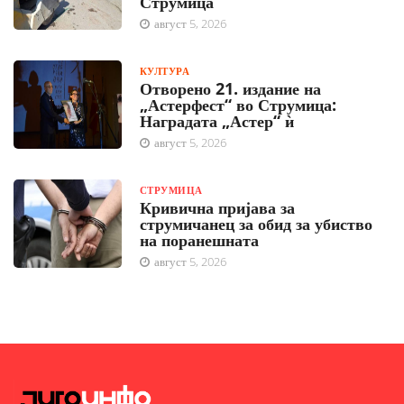
Струмица
август 5, 2026
КУЛТУРА
Отворено 21. издание на
„Астерфест“ во Струмица:
Наградата „Астер“ ѝ
август 5, 2026
СТРУМИЦА
Кривична пријава за
струмичанец за обид за убиство
на поранешната
август 5, 2026