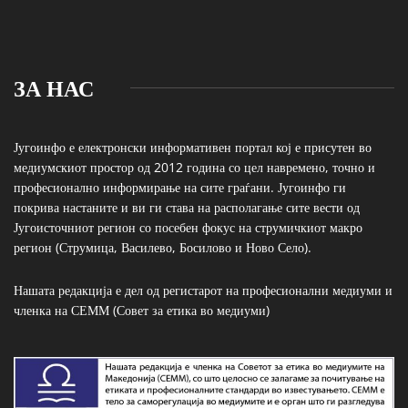
ЗА НАС
Југоинфо е електронски информативен портал кој е присутен во
медиумскиот простор од 2012 година со цел навремено, точно и
професионално информирање на сите граѓани. Југоинфо ги
покрива настаните и ви ги става на располагање сите вести од
Југоисточниот регион со посебен фокус на струмичкиот макро
регион (Струмица, Василево, Босилово и Ново Село).
Нашата редакција е дел од регистарот на професионални медиуми и
членка на СЕММ (Совет за етика во медиуми)