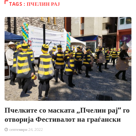
TAGS : ПЧЕЛИН РАЈ
Пчелките со маската „Пчелин рај“ го
отворија Фестивалот на граѓански
септември 24, 2022