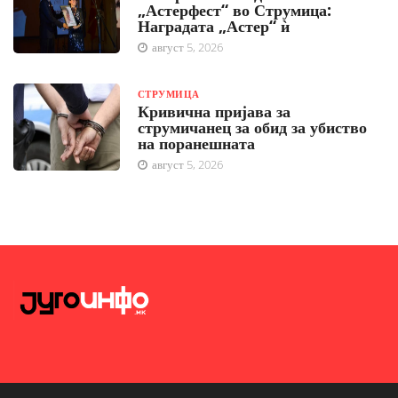
„Астерфест“ во Струмица:
Наградата „Астер“ ѝ
август 5, 2026
СТРУМИЦА
Кривична пријава за
струмичанец за обид за убиство
на поранешната
август 5, 2026