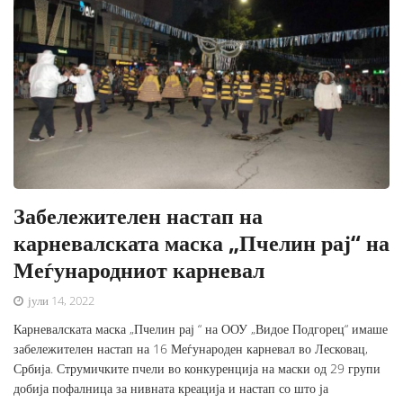
Забележителен настап на
карневалската маска „Пчелин рај“ на
Меѓународниот карневал
јули 14, 2022
Карневалската маска „Пчелин рај “ на ООУ „Видое Подгорец“ имаше
забележителен настап на 16 Меѓународен карневал во Лесковац,
Србија. Струмичките пчели во конкуренција на маски од 29 групи
добија пофалница за нивната креација и настап со што ја