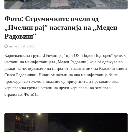
Фото: Струмичките пчели од
„Пчелин рај“ настапија на „Меден
Радовиш“
август 19, 2022
Карневалската група „Пчелин рај“ при ОУ „Видое Подгорец“ денеска
настапи на манифестацијата „Меден Радовиш“, која се одржува во
рамки на чествувањето на патронот и заштитник на Радовиш-Свети
Спасо Радовишки. Нивниот настап на ова манифестација беше
проследен со големо внимание од присутните, а претходно оваа
карневалска група настапи на други карневали во земјава и
странство. Фото: […]