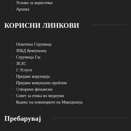
Услови за користење
Архива
КОРИСНИ ЛИНКОВИ
Општина Струмица
ЈПКД Комуналец
Струмица Гас
ЗЕЛС
E-Услуги
Пријави корупција
Пријави комунален проблем
Oтворени финансии
Совет за етика во медиуми
Кодекс на новинарите на Македонија
Пребарувај