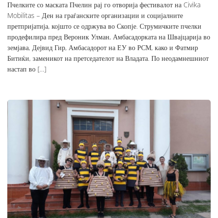
Пчелките со маската Пчелин рај го отворија фестивалот на Civika
Mobilitas – Ден на граѓанските организации и социјалните
претпријатија, којшто се одржува во Скопје. Струмичките пчелки
продефилира пред Вероник Улман, Амбасадорката на Швајцарија во
земјава, Дејвид Гир, Амбасадорот на ЕУ во РСМ, како и Фатмир
Битиќи, заменикот на претседателот на Владата. По неодамнешниот
настап во […]