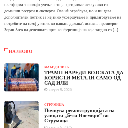
платформа за онлајн учење, што ја креиравме исклучиво со
домашни ресурси и експерти. Ова нѐ охрабрува, но и ни дава
дополнителен поттик за нејзино усовршување и прилагодување на
потребите на секој ученик во нашата држава“, истакна премиерот
Зоран Заев на денешната прес-конференција на која заедно со […]
НАЈНОВО
МАКЕДОНИЈА
ТРАМП НАРЕДИ ВОЈСКАТА ДА
КОРИСТИ МЕТАЛИ САМО ОД
САД ИЛИ
август 5, 2026
СТРУМИЦА
Почнува реконструкцијата на
улицата „5-ти Ноември“ во
Струмица
август 5, 2026