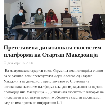
Претставена дигиталната екосистем
платформа на Стартап Македонија
декември 16, 2020
-На македонската страртап сцена Струмица има потенцијал етапно
да се развива, вели претседателот Дејан Алексов од Стартап
Македонија на денешното претставување во Струмица на
дигиталната екосистем платформа како дел од караванот за нејзина
промоција низ Македонија. – Дигиталната екосистем платформа на
иновативен и дигитален начин го обединува стартап екосистемот
каде ќе има проток на информации […]