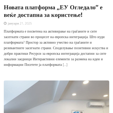
Новата платформа „ЕУ Огледало“ е
веќе достапна за користење!
јануари 21, 2025
Платформата е посветена на активирање на граѓаните и сите
засегнати страни во процесот на европска интеграција. Што нуди
платформата? Простор за активно учество на граѓаните и
релевантните засегнати страни. Споделување позитивни искуства и
добри практики Ресурси за европска интеграција достапни за сите
локални заедници Интерактивни елементи за размена на идеи и
информации Посетете ја платформата […]