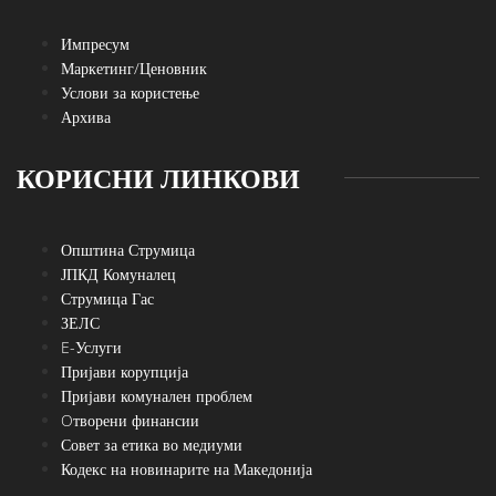
Импресум
Маркетинг/Ценовник
Услови за користење
Архива
КОРИСНИ ЛИНКОВИ
Општина Струмица
ЈПКД Комуналец
Струмица Гас
ЗЕЛС
E-Услуги
Пријави корупција
Пријави комунален проблем
Oтворени финансии
Совет за етика во медиуми
Кодекс на новинарите на Македонија