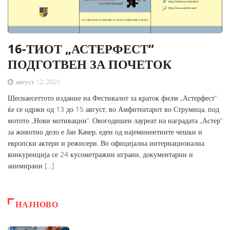
16-ТИОТ „АСТЕРФЕСТ“
ПОДГОТВЕН ЗА ПОЧЕТОК
август 12, 2021
Шеснаесеттото издание на Фестивалот за краток филм „Астерфест“
ќе се одржи од 13 до 15 август, во Амфитеатарот во Струмица, под
мотото „Нови мотивации“. Овогодишен лауреат на наградата „Астер“
за животно дело е Јан Качер, еден од најеминентните чешки и
европски актери и режисери. Во официјална интернационална
конкуренција се 24 кусометражни играни, документарни и
анимирани […]
НАЈНОВО