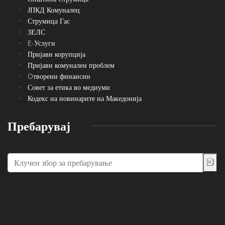
ЈПКД Комуналец
Струмица Гас
ЗЕЛС
E-Услуги
Пријави корупција
Пријави комунален проблем
Oтворени финансии
Совет за етика во медиуми
Кодекс на новинарите на Македонија
Пребарувај