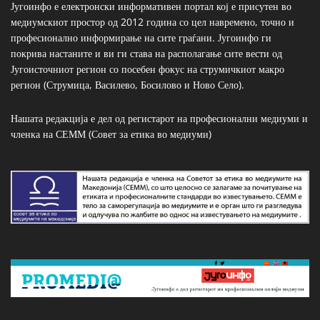
Југоинфо е електронски информативен портал кој е присутен во
медиумскиот простор од 2012 година со цел навремено, точно и
професионално информирање на сите граѓани. Југоинфо ги
покрива настаните и ви ги става на располагање сите вести од
Југоисточниот регион со посебен фокус на струмичкиот макро
регион (Струмица, Василево, Босилово и Ново Село).
Нашата редакција е дел од регистарот на професионални медиуми и
членка на СЕММ (Совет за етика во медиуми)