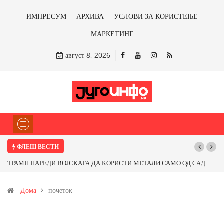
ИМПРЕСУМ
АРХИВА
УСЛОВИ ЗА КОРИСТЕЊЕ
МАРКЕТИНГ
август 8, 2026
ФЛЕШ ВЕСТИ
ТРАМП НАРЕДИ ВОЈСКАТА ДА КОРИСТИ МЕТАЛИ САМО ОД САД
Поч
ИЛИ ОД ПАРТНЕРСКИ ЗЕМЈИ Ќе профитираме ли со бакарот од
Дома
почеток
Иловица и со антимонот?