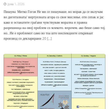
јуни 1, 2026
Пишува: Митко Гогов Не ми се пишуваше, но морав да се вклучам
во дигиталната/ виртуелната агора со свое мислење, оти сепак и јас
како и останатите граѓани чувствувам морална и правна
разрешница на овој проблем со млекото, впрочем, ако беше само тој,
но…Не е проблемот само во тоа што инспекциите откриваат
производ со декларирани 20 […]