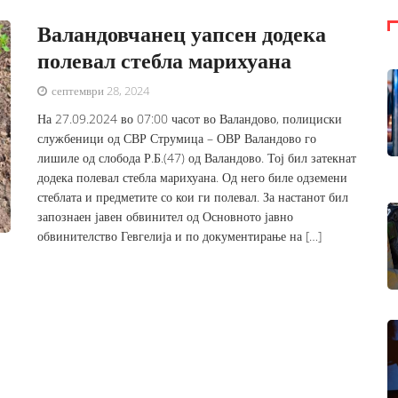
Валандовчанец уапсен додека
полевал стебла марихуана
септември 28, 2024
На 27.09.2024 во 07:00 часот во Валандово, полициски
службеници од СВР Струмица – ОВР Валандово го
лишиле од слобода Р.Б.(47) од Валандово. Тој бил затекнат
додека полевал стебла марихуана. Од него биле одземени
стеблата и предметите со кои ги полевал. За настанот бил
запознаен јавен обвинител од Основното јавно
обвинителство Гевгелија и по документирање на […]