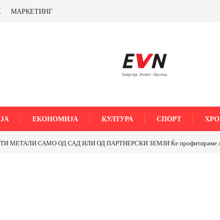
Е
МАРКЕТИНГ
ЈА
ЕКОНОМИЈА
КУЛТУРА
СПОРТ
ХРО
МЕТАЛИ САМО ОД САД ИЛИ ОД ПАРТНЕРСКИ ЗЕМЈИ Ќе профитираме ли со 