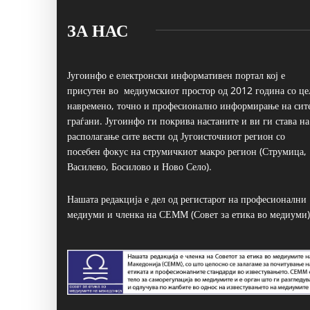
ЗА НАС
Југоинфо е електронски информативен портал кој е
присутен во медиумскиот простор од 2012 година со це
навремено, точно и професионално информирање на сит
граѓани. Југоинфо ги покрива настаните и ви ги става на
располагање сите вести од Југоисточниот регион со
посебен фокус на струмичкиот макро регион (Струмица,
Василево, Босилово и Ново Село).
Нашата редакција е дел од регистарот на професионални
медиуми и членка на СЕММ (Совет за етика во медиуми)