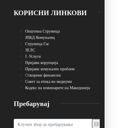
КОРИСНИ ЛИНКОВИ
Општина Струмица
ЈПКД Комуналец
Струмица Гас
ЗЕЛС
E-Услуги
Пријави корупција
Пријави комунален проблем
Oтворени финансии
Совет за етика во медиуми
Кодекс на новинарите на Македонија
Пребарувај