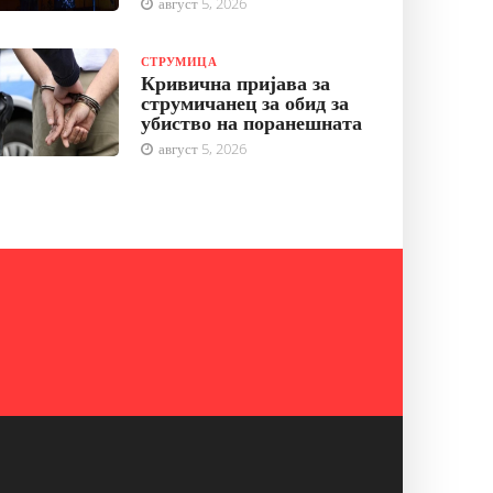
август 5, 2026
СТРУМИЦА
Кривична пријава за
струмичанец за обид за
убиство на поранешната
август 5, 2026