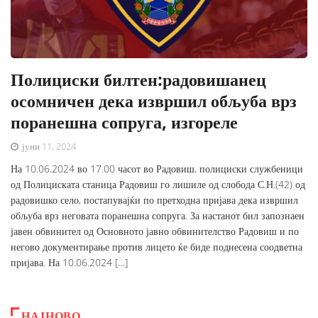
Полициски билтен:радовишанец
осомничен дека извршил обљуба врз
поранешна сопруга, изгореле
јуни 11, 2024
На 10.06.2024 во 17.00 часот во Радовиш, полициски службеници
од Полициската станица Радовиш го лишиле од слобода С.Н.(42) од
радовишко село, постапувајќи по претходна пријава дека извршил
обљуба врз неговата поранешна сопруга. За настанот бил запознаен
јавен обвинител од Основното јавно обвинителство Радовиш и по
негово документирање против лицето ќе биде поднесена соодветна
пријава. На 10.06.2024 […]
НАЈНОВО