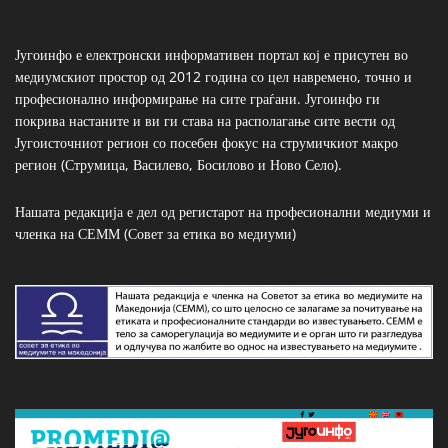
Југоинфо е електронски информативен портал кој е присутен во
медиумскиот простор од 2012 година со цел навремено, точно и
професионално информирање на сите граѓани. Југоинфо ги
покрива настаните и ви ги става на располагање сите вести од
Југоисточниот регион со посебен фокус на струмичкиот макро
регион (Струмица, Василево, Босилово и Ново Село).
Нашата редакција е дел од регистарот на професионални медиуми и
членка на СЕММ (Совет за етика во медиуми)