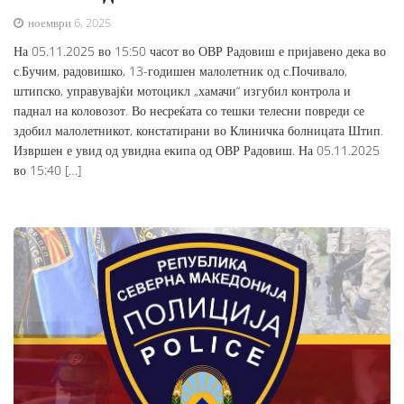
ноември 6, 2025
На 05.11.2025 во 15:50 часот во ОВР Радовиш е пријавено дека во
с.Бучим, радовишко, 13-годишен малолетник од с.Почивало,
штипско, управувајќи мотоцикл „хамачи“ изгубил контрола и
паднал на коловозот. Во несреќата со тешки телесни повреди се
здобил малолетникот, констатирани во Клиничка болницата Штип.
Извршен е увид од увидна екипа од ОВР Радовиш. На 05.11.2025
во 15:40 […]