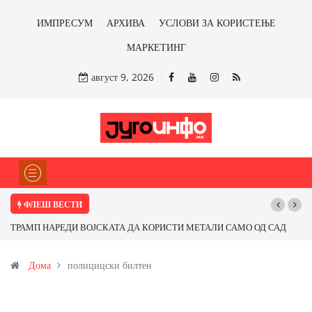
ИМПРЕСУМ
АРХИВА
УСЛОВИ ЗА КОРИСТЕЊЕ
МАРКЕТИНГ
август 9, 2026
ФЛЕШ ВЕСТИ
РАМП НАРЕДИ ВОЈСКАТА ДА КОРИСТИ МЕТАЛИ САМО ОД САД
Почнува
И ОД ПАРТНЕРСКИ ЗЕМЈИ Ќе профитираме ли со бакарот од
Дома
полицицски билтен
овица и со антимонот?