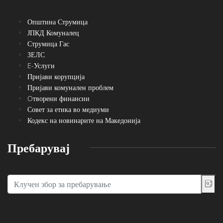
Општина Струмица
ЈПКД Комуналец
Струмица Гас
ЗЕЛС
E-Услуги
Пријави корупција
Пријави комунален проблем
Oтворени финансии
Совет за етика во медиуми
Кодекс на новинарите на Македонија
Пребарувај