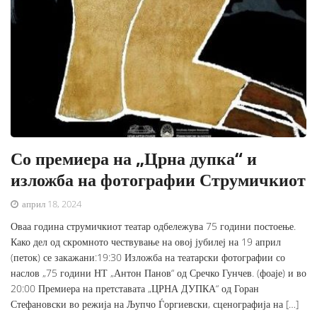
Со премиера на „Црна дупка“ и
изложба на фотографии Струмичкиот
април 18, 2024
Оваа година струмичкиот театар одбележува 75 години постоење.
Како дел од скромното чествување на овој јубилеј на 19 април
(петок) се закажани:19:30 Изложба на театарски фотографии со
наслов „75 години НТ „Антон Панов“ од Сречко Гунчев. (фоаје) и во
20:00 Премиера на претставата „ЦРНА ДУПКА“ од Горан
Стефановски во режија на Љупчо Ѓоргиевски, сценографија на […]