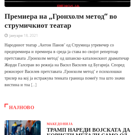
Премиера на „Гронхолм метод“ во
струмичкиот театар
јануари 18, 2021
Народниот театар „Антон Панов“ од Струмица утревечер со
предпремиера и премиера в среда ја става во својот репертоар
претставата „Гронхолм метод“ од шпанско-каталонскиот драматичар
Жорди Галсеран во режија на Васил Василев од Бугарија. Според
режисерот Василев претставата „Гронхолм метод“ е психолошки
трилер на кој ја истражува тенката граница помеѓу тоа што значи
вистина и тоа […]
НАЈНОВО
МАКЕДОНИЈА
ТРАМП НАРЕДИ ВОЈСКАТА ДА
КОРИСТИ МЕТАЛИ САМО ОД