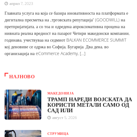
април 7, 2023
Главната услуга на која се базира иновативноста на платформата е
дигитална пресметка на „трговската репутација“ (GOODWILL) на
претпријатијата, а со тоа и одредена апроксимативна процена на
нивната реална вредност на пазарот Четири македонски компании,
годинава, учествуваа на седмиот BALKAN ECOMMERCE SUMMIT
кој деновиве се одржа во Софија, Бугарија. Два дена, во
организација на eCommerce Academy, […]
НАЈНОВО
МАКЕДОНИЈА
ТРАМП НАРЕДИ ВОЈСКАТА ДА
КОРИСТИ МЕТАЛИ САМО ОД
САД ИЛИ
август 5, 2026
СТРУМИЦА