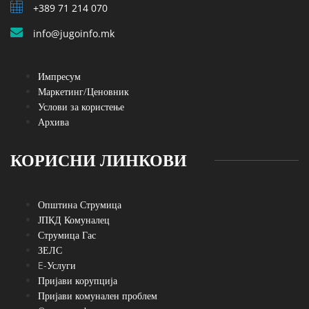
+389 71 214 070
info@jugoinfo.mk
Импресум
Маркетинг/Ценовник
Услови за користење
Архива
КОРИСНИ ЛИНКОВИ
Општина Струмица
ЈПКД Комуналец
Струмица Гас
ЗЕЛС
E-Услуги
Пријави корупција
Пријави комунален проблем