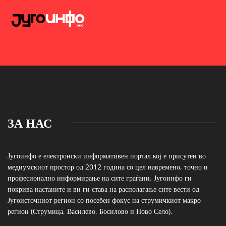
ЗА НАС
Југоинфо е електронски информативен портал кој е присутен во
медиумскиот простор од 2012 година со цел навремено, точно и
професионално информирање на сите граѓани. Југоинфо ги
покрива настаните и ви ги става на располагање сите вести од
Југоисточниот регион со посебен фокус на струмичкиот макро
регион (Струмица, Василево, Босилово и Ново Село).