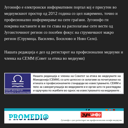
Југоинфо е електронски информативен портал кој е присутен во
медиумскиот простор од 2012 година со цел навремено, точно и
професионално информирање на сите граѓани. Југоинфо ги
покрива настаните и ви ги става на располагање сите вести од
Југоисточниот регион со посебен фокус на струмичкиот макро
регион (Струмица, Василево, Босилово и Ново Село).
Нашата редакција е дел од регистарот на професионални медиуми и
членка на СЕММ (Совет за етика во медиуми)