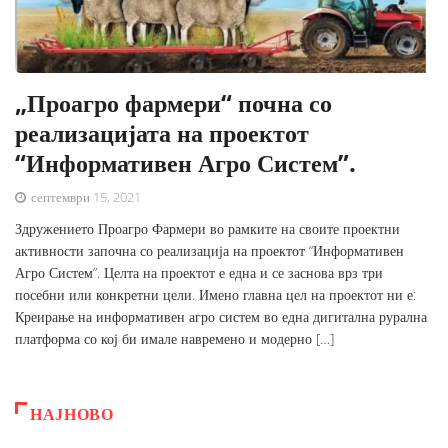
„Проагро фармери“ почна со
реализацијата на проектот
“Информативен Агро Систем”.
септември 15, 2021
Здружението Проагро Фармери во рамките на своите проектни
активности започна со реализација на проектот “Информативен
Агро Систем”. Целта на проектот е една и се заснова врз три
посебни или конкретни цели. Имено главна цел на проектот ни е:
Креирање на информативен агро систем во една дигитална рурална
платформа со кој би имале навремено и модерно […]
НАЈНОВО