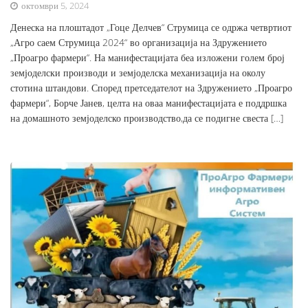
октомври 5, 2024
Денеска на плоштадот „Гоце Делчев“ Струмица се одржа четвртиот
„Агро саем Струмица 2024“ во организација на Здружението
„Проагро фармери“. На манифестацијата беа изложени голем број
земјоделски производи и земјоделска механизација на околу
стотина штандови. Според претседателот на Здружението „Проагро
фармери“, Борче Јанев, целта на оваа манифестацијата е поддршка
на домашното земјоделско производство,да се подигне свеста […]