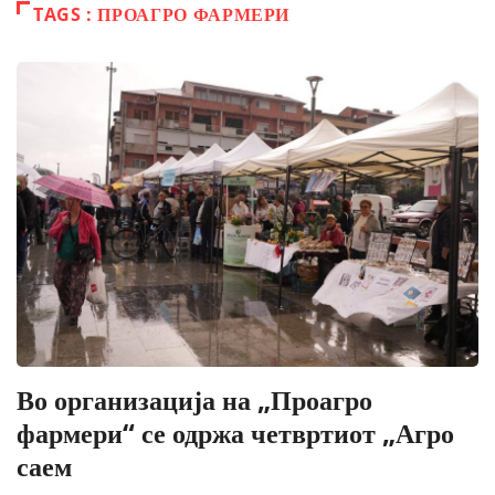
TAGS : ПРОАГРО ФАРМЕРИ
Во организација на „Проагро
фармери“ се одржа четвртиот „Агро
саем