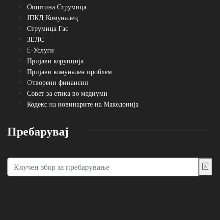
Општина Струмица
ЈПКД Комуналец
Струмица Гас
ЗЕЛС
E-Услуги
Пријави корупција
Пријави комунален проблем
Oтворени финансии
Совет за етика во медиуми
Кодекс на новинарите на Македонија
Пребарувај