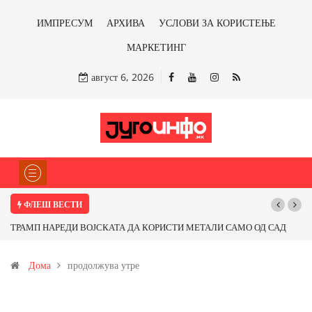
ИМПРЕСУМ
АРХИВА
УСЛОВИ ЗА КОРИСТЕЊЕ
МАРКЕТИНГ
август 6, 2026
ФЛЕШ ВЕСТИ
ТРАМП НАРЕДИ ВОЈСКАТА ДА КОРИСТИ МЕТАЛИ САМО ОД САД
Поч
ИЛИ ОД ПАРТНЕРСКИ ЗЕМЈИ Ќе профитираме ли со бакарот од
Дома
продолжува утре
Иловица и со антимонот?