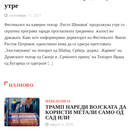
утре
септември 11, 2021
Фестивалот на камерен театар „Ристо Шишков“ продолжува утре со
скратена програма заради прогласената тридневна жалост во
државата. Како што информираше директорот на Фестивалот, Ванчо
Ристов Патриков, единствено нема да се одигра претставата
„Злоставувани“ на театарот од Шабац, Србија, додека „Кармен“ на
Драмскиот театар од Скопје и „Среќниот принц“ на Театарот Враца
од Бугарија се одиграле […]
НАЈНОВО
МАКЕДОНИЈА
ТРАМП НАРЕДИ ВОЈСКАТА ДА
КОРИСТИ МЕТАЛИ САМО ОД
САД ИЛИ
август 5, 2026