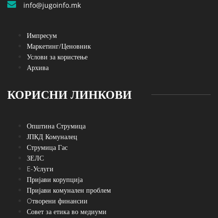
info@jugoinfo.mk
Импресум
Маркетинг/Ценовник
Услови за користење
Архива
КОРИСНИ ЛИНКОВИ
Општина Струмица
ЈПКД Комуналец
Струмица Гас
ЗЕЛС
E-Услуги
Пријави корупција
Пријави комунален проблем
Oтворени финансии
Совет за етика во медиуми