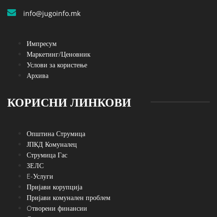
info@jugoinfo.mk
Импресум
Маркетинг/Ценовник
Услови за користење
Архива
КОРИСНИ ЛИНКОВИ
Општина Струмица
ЈПКД Комуналец
Струмица Гас
ЗЕЛС
E-Услуги
Пријави корупција
Пријави комунален проблем
Oтворени финансии