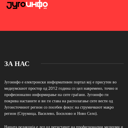
ЗА НАС
Југоинфо е електронски информативен портал кој е присутен во
медиумскиот простор од 2012 година со цел навремено, точно и
професионално информирање на сите граѓани. Југоинфо ги
покрива настаните и ви ги става на располагање сите вести од
Југоисточниот регион со посебен фокус на струмичкиот макро
регион (Струмица, Василево, Босилово и Ново Село).
Нашата редакција е дел од регистарот на професионални медиуми и