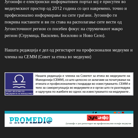
Југоинфо е електронски информативен портал кој е присутен во
медиумскиот простор од 2012 година со цел навремено, точно и
професионално информирање на сите граѓани. Југоинфо ги
покрива настаните и ви ги става на располагање сите вести од
Југоисточниот регион со посебен фокус на струмичкиот макро
регион (Струмица, Василево, Босилово и Ново Село).
Нашата редакција е дел од регистарот на професионални медиуми и
членка на СЕММ (Совет за етика во медиуми)