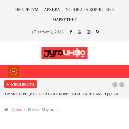
ИМПРЕСУМ
АРХИВА
УСЛОВИ ЗА КОРИСТЕЊЕ
МАРКЕТИНГ
август 6, 2026
ФЛЕШ ВЕСТИ
ТРАМП НАРЕДИ ВОЈСКАТА ДА КОРИСТИ МЕТАЛИ САМО ОД САД
ИЛИ ОД ПАРТНЕРСКИ ЗЕМЈИ Ќе профитираме ли со бакарот од
Дома
Робово-Муртино
Иловица и со антимонот?