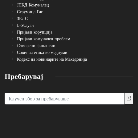
ЈПКД Комуналец
Струмица Гас
ЗЕЛС
E-Услуги
Пријави корупција
Пријави комунален проблем
Oтворени финансии
Совет за етика во медиуми
Кодекс на новинарите на Македонија
Пребарувај