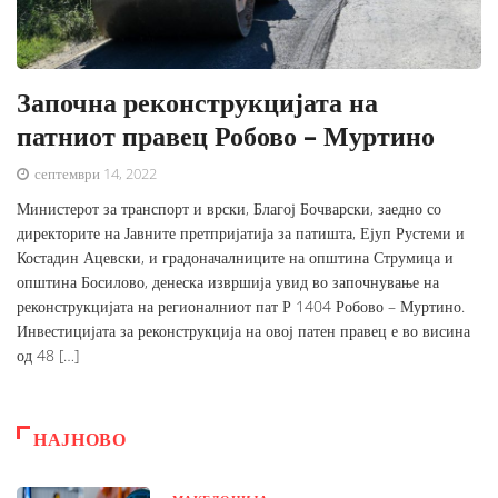
Започна реконструкцијата на
патниот правец Робово – Муртино
септември 14, 2022
Министерот за транспорт и врски, Благој Бочварски, заедно со
директорите на Јавните претпријатија за патишта, Ејуп Рустеми и
Костадин Ацевски, и градоначалниците на општина Струмица и
општина Босилово, денеска извршија увид во започнување на
реконструкцијата на регионалниот пат Р 1404 Робово – Муртино.
Инвестицијата за реконструкција на овој патен правец е во висина
од 48 […]
НАЈНОВО