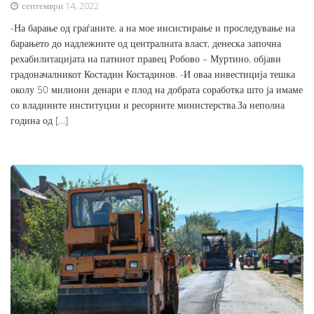
септември 14, 2022
-На барање од граѓаните, а на мое инсистирање и проследување на
барањето до надлежните од централната власт, денеска започна
рехабилитацијата на патниот правец Робово – Муртино, објави
градоначалникот Костадин Костадинов. -И оваа инвестиција тешка
околу 50 милиони денари е плод на добрата соработка што ја имаме
со владините институции и ресорните министерства.За неполна
година од […]