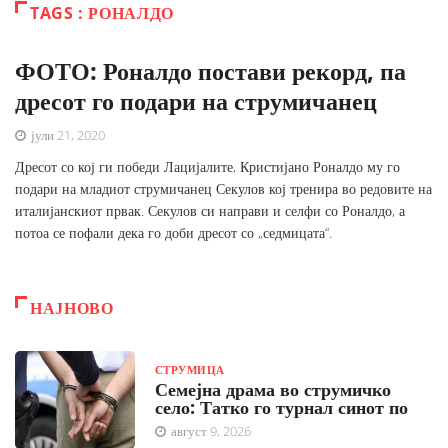
TAGS : РОНАЛДО
ФОТО: Роналдо постави рекорд, па
дресот го подари на струмичанец
јули 21, 2020
Дресот со кој ги победи Лацијалите, Кристијано Роналдо му го
подари на младиот струмичанец Секулов кој тренира во редовите на
италијанскиот првак. Секулов си направи и селфи со Роналдо, а
потоа се пофали дека го доби дресот со „седмицата“.
НАЈНОВО
СТРУМИЦА
Семејна драма во струмичко
село: Татко го турнал синот по
август 9, 2026