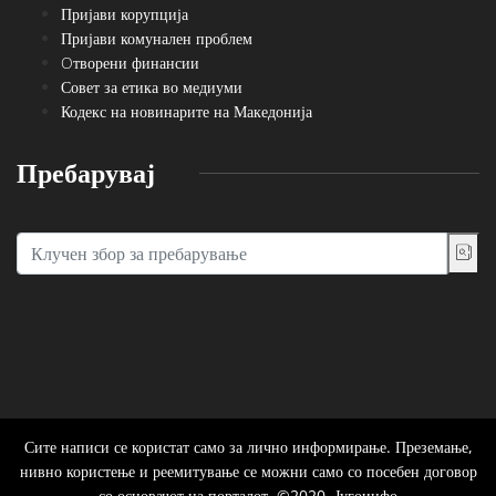
Пријави корупција
Пријави комунален проблем
Oтворени финансии
Совет за етика во медиуми
Кодекс на новинарите на Македонија
Пребарувај
Сите написи се користат само за лично информирање. Преземање,
нивно користење и реемитување се можни само со посебен договор
со основачот на порталот. ©2020, Југоинфо