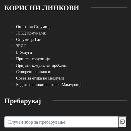
КОРИСНИ ЛИНКОВИ
Општина Струмица
ЈПКД Комуналец
Струмица Гас
ЗЕЛС
E-Услуги
Пријави корупција
Пријави комунален проблем
Oтворени финансии
Совет за етика во медиуми
Кодекс на новинарите на Македонија
Пребарувај