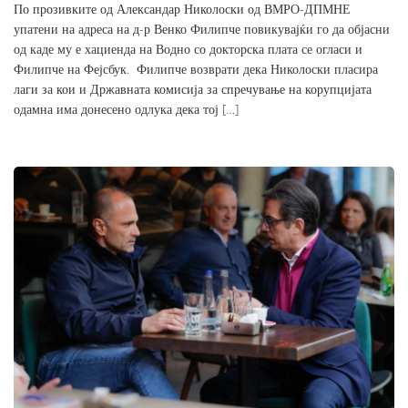
По прозивките од Александар Николоски од ВМРО-ДПМНЕ
упатени на адреса на д-р Венко Филипче повикувајќи го да објасни
од каде му е хациенда на Водно со докторска плата се огласи и
Филипче на Фејсбук. Филипче возврати дека Николоски пласира
лаги за кои и Државната комисија за спречување на корупцијата
одамна има донесено одлука дека тој […]