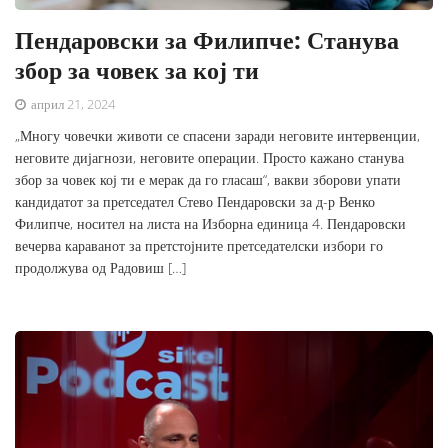
Пендаровски за Филипче: Станува
збор за човек за кој ти
април 21, 2024
„Многу човечки животи се спасени заради неговите интервенции,
неговите дијагнози, неговите операции. Просто кажано станува
збор за човек кој ти е мерак да го гласаш“, вакви зборови упати
кандидатот за претседател Стево Пендаровски за д-р Венко
Филипче, носител на листа на Изборна единица 4. Пендаровски
вечерва караванот за претстојните претседателски избори го
продолжува од Радовиш […]