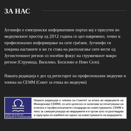
ЗА НАС
Југоинфо е електронски информативен портал кој е присутен во
медиумскиот простор од 2012 година со цел навремено, точно и
професионално информирање на сите граѓани. Југоинфо ги
покрива настаните и ви ги става на располагање сите вести од
Југоисточниот регион со посебен фокус на струмичкиот макро
регион (Струмица, Василево, Босилово и Ново Село).
Нашата редакција е дел од регистарот на професионални медиуми и
членка на СЕММ (Совет за етика во медиуми)