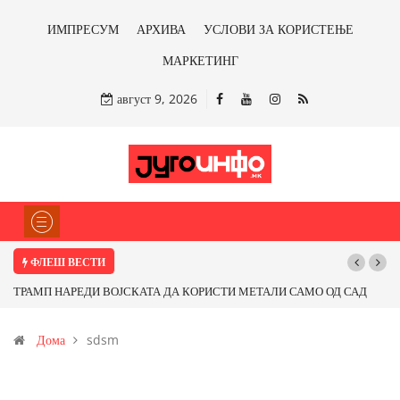
ИМПРЕСУМ
АРХИВА
УСЛОВИ ЗА КОРИСТЕЊЕ
МАРКЕТИНГ
август 9, 2026
ФЛЕШ ВЕСТИ
АМО ОД САД
Почнува реконструкцијата на улицата „5-ти Ноември“ во Стр
карот од
Дома
sdsm