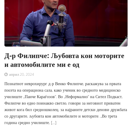
Д-р Филипче: Љубовта кон моторите
и автомобилите ми е од
април 20, 2024
Познатиот неврохирург д-р Венко Филипче, раскажува за првата
посета на операциона сала, како ученик во средното медицинско
училиште „Панче Караѓозов“. Во „Неформално“ на Сител Подкаст,
Филипче во едно поинакво светло, говори за неговиот приватен
живот кога бил средношколец, за најраните детски денови дружбата
со другарите, љубовта кон автомобилите и моторите. „Во трета
година средно училиште, […]