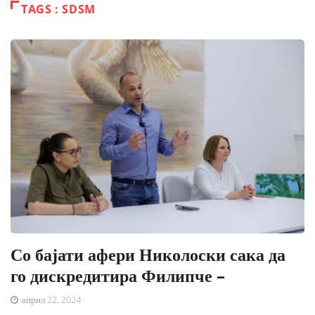
TAGS : SDSM
Со бајати афери Николоски сака да
го дискредитира Филипче –
април 22, 2024