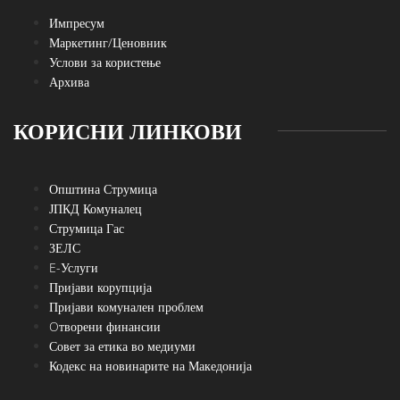
Импресум
Маркетинг/Ценовник
Услови за користење
Архива
КОРИСНИ ЛИНКОВИ
Општина Струмица
ЈПКД Комуналец
Струмица Гас
ЗЕЛС
E-Услуги
Пријави корупција
Пријави комунален проблем
Oтворени финансии
Совет за етика во медиуми
Кодекс на новинарите на Македонија