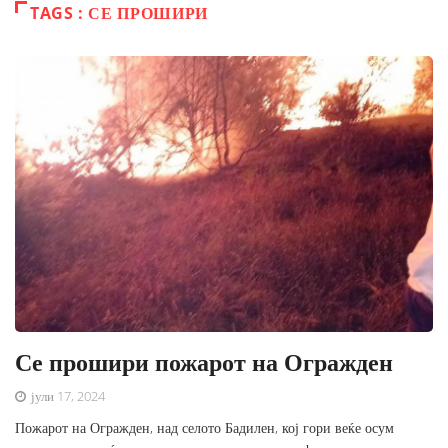
TAGS : СЕ ПРОШИРИ
Се прошири пожарот на Огражден
јули 17, 2024
Пожарот на Огражден, над селото Бадилен, кој гори веќе осум