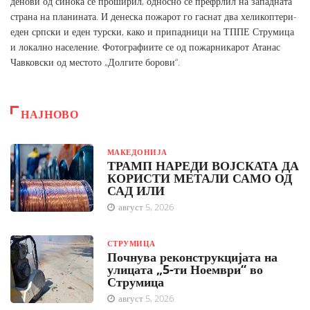
денови од синоќа се проширил, односно се префрлил на западната
страна на планината. И денеска пожарот го гаснат два хеликоптери-
еден српски и еден турски, како и припадници на ТППЕ Струмица
и локално население. Фотографиите се од пожарникарот Атанас
Чавковски од местото „Долгите борови“.
НАЈНОВО
МАКЕДОНИЈА
ТРАМП НАРЕДИ ВОЈСКАТА ДА
КОРИСТИ МЕТАЛИ САМО ОД
САД ИЛИ
август 5, 2026
СТРУМИЦА
Почнува реконструкцијата на
улицата „5-ти Ноември“ во
Струмица
август 5, 2026