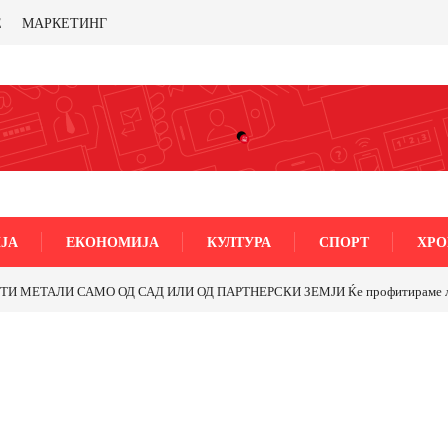
Е
МАРКЕТИНГ
ЈА
ЕКОНОМИЈА
КУЛТУРА
СПОРТ
ХРО
МЕТАЛИ САМО ОД САД ИЛИ ОД ПАРТНЕРСКИ ЗЕМЈИ Ќе профитираме ли со 