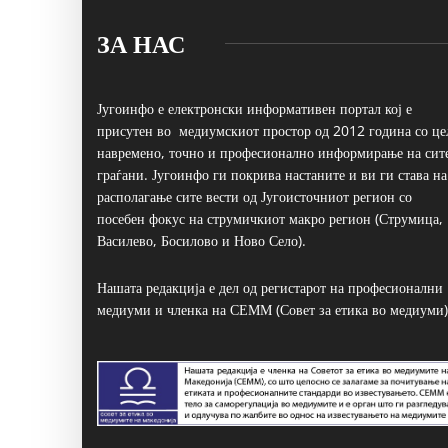
ЗА НАС
Југоинфо е електронски информативен портал кој е
присутен во медиумскиот простор од 2012 година со це
навремено, точно и професионално информирање на сит
граѓани. Југоинфо ги покрива настаните и ви ги става на
располагање сите вести од Југоисточниот регион со
посебен фокус на струмичкиот макро регион (Струмица,
Василево, Босилово и Ново Село).
Нашата редакција е дел од регистарот на професионални
медиуми и членка на СЕММ (Совет за етика во медиуми)