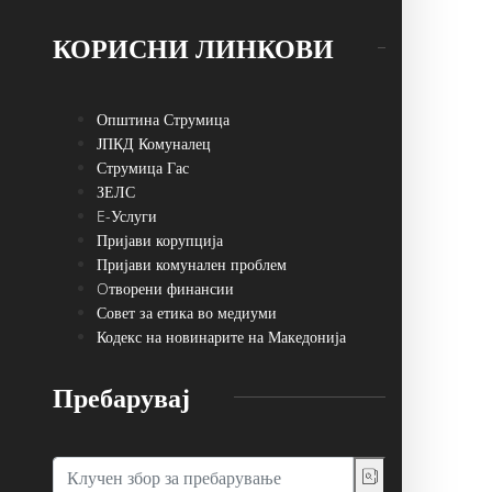
КОРИСНИ ЛИНКОВИ
Општина Струмица
ЈПКД Комуналец
Струмица Гас
ЗЕЛС
E-Услуги
Пријави корупција
Пријави комунален проблем
Oтворени финансии
Совет за етика во медиуми
Кодекс на новинарите на Македонија
Пребарувај