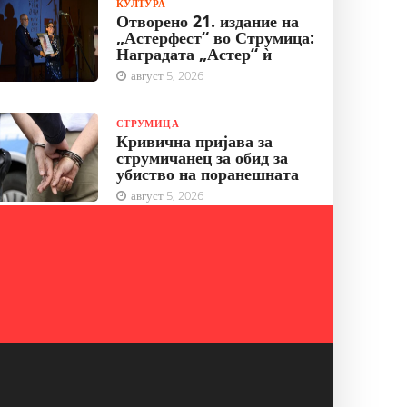
КУЛТУРА
Отворено 21. издание на
„Астерфест“ во Струмица:
Наградата „Астер“ ѝ
август 5, 2026
СТРУМИЦА
Кривична пријава за
струмичанец за обид за
убиство на поранешната
август 5, 2026