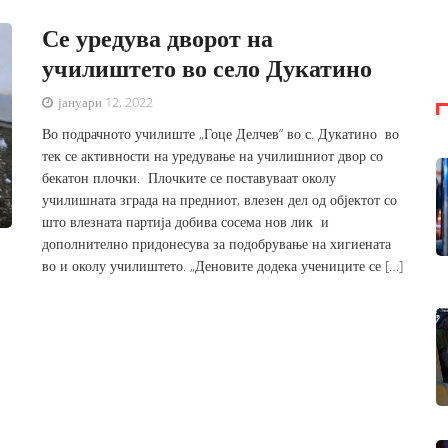
Се уредува дворот на
училиштето во село Дукатино
јануари 12, 2022
Во подрачното училиште „Гоце Делчев“ во с. Дукатино во
тек се активности на уредување на училишниот двор со
бекатон плочки. Плочките се поставуваат околу
училишната зграда на предниот, влезен дел од објектот со
што влезната партија добива сосема нов лик и
дополнително придонесува за подобрување на хигиената
во и околу училиштето. „Деновите додека учениците се […]